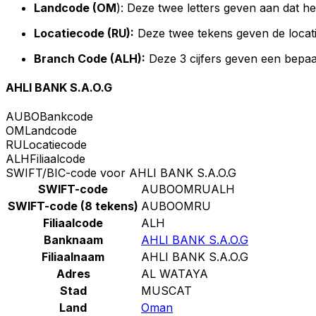
Landcode (OM
): Deze twee letters geven aan dat h
Locatiecode (RU):
Deze twee tekens geven de locat
Branch Code (ALH):
Deze 3 cijfers geven een bepaa
AHLI BANK S.A.O.G
AUBO
Bankcode
OM
Landcode
RU
Locatiecode
ALH
Filiaalcode
SWIFT/BIC-code voor AHLI BANK S.A.O.G
SWIFT-code
AUBOOMRUALH
SWIFT-code (8 tekens)
AUBOOMRU
Filiaalcode
ALH
Banknaam
AHLI BANK S.A.O.G
Filiaalnaam
AHLI BANK S.A.O.G
Adres
AL WATAYA
Stad
MUSCAT
Land
Oman