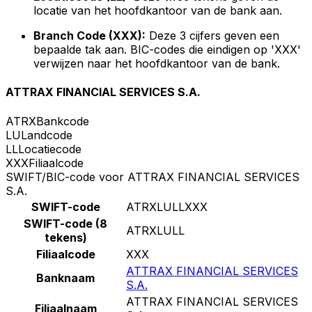
locatie van het hoofdkantoor van de bank aan.
Branch Code (XXX):
Deze 3 cijfers geven een
bepaalde tak aan. BIC-codes die eindigen op 'XXX'
verwijzen naar het hoofdkantoor van de bank.
ATTRAX FINANCIAL SERVICES S.A.
ATRX
Bankcode
LU
Landcode
LL
Locatiecode
XXX
Filiaalcode
SWIFT/BIC-code voor ATTRAX FINANCIAL SERVICES
S.A.
SWIFT-code
ATRXLULLXXX
SWIFT-code (8
ATRXLULL
tekens)
Filiaalcode
XXX
ATTRAX FINANCIAL SERVICES
Banknaam
S.A.
ATTRAX FINANCIAL SERVICES
Filiaalnaam