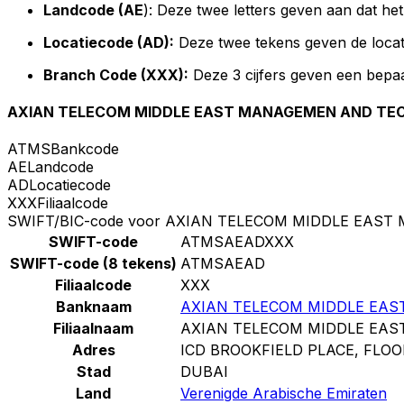
Landcode (AE
): Deze twee letters geven aan dat he
Locatiecode (AD):
Deze twee tekens geven de locat
Branch Code (XXX):
Deze 3 cijfers geven een bepaa
AXIAN TELECOM MIDDLE EAST MANAGEMEN AND TEC
ATMS
Bankcode
AE
Landcode
AD
Locatiecode
XXX
Filiaalcode
SWIFT/BIC-code voor AXIAN TELECOM MIDDLE EAS
SWIFT-code
ATMSAEADXXX
SWIFT-code (8 tekens)
ATMSAEAD
Filiaalcode
XXX
Banknaam
AXIAN TELECOM MIDDLE EAS
Filiaalnaam
AXIAN TELECOM MIDDLE EAS
Adres
ICD BROOKFIELD PLACE, FLOOR
Stad
DUBAI
Land
Verenigde Arabische Emiraten