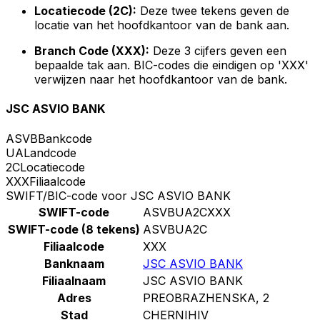
Locatiecode (2C):
Deze twee tekens geven de
locatie van het hoofdkantoor van de bank aan.
Branch Code (XXX):
Deze 3 cijfers geven een
bepaalde tak aan. BIC-codes die eindigen op 'XXX'
verwijzen naar het hoofdkantoor van de bank.
JSC ASVIO BANK
ASVB
Bankcode
UA
Landcode
2C
Locatiecode
XXX
Filiaalcode
SWIFT/BIC-code voor JSC ASVIO BANK
SWIFT-code
ASVBUA2CXXX
SWIFT-code (8 tekens)
ASVBUA2C
Filiaalcode
XXX
Banknaam
JSC ASVIO BANK
Filiaalnaam
JSC ASVIO BANK
Adres
PREOBRAZHENSKA, 2
Stad
CHERNIHIV