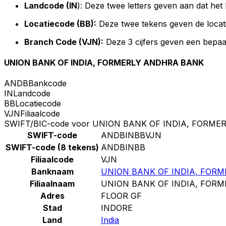
Landcode (IN
): Deze twee letters geven aan dat het 
Locatiecode (BB):
Deze twee tekens geven de locat
Branch Code (VJN):
Deze 3 cijfers geven een bepaa
UNION BANK OF INDIA, FORMERLY ANDHRA BANK
ANDB
Bankcode
IN
Landcode
BB
Locatiecode
VJN
Filiaalcode
SWIFT/BIC-code voor UNION BANK OF INDIA, FORM
SWIFT-code
ANDBINBBVJN
SWIFT-code (8 tekens)
ANDBINBB
Filiaalcode
VJN
Banknaam
UNION BANK OF INDIA, FOR
Filiaalnaam
UNION BANK OF INDIA, FOR
Adres
FLOOR GF
Stad
INDORE
Land
India