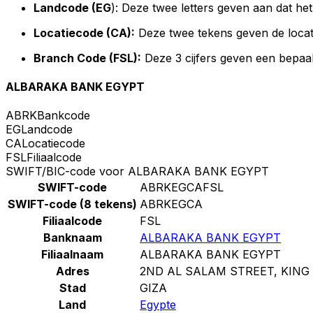
Landcode (EG
): Deze twee letters geven aan dat he
Locatiecode (CA):
Deze twee tekens geven de locat
Branch Code (FSL):
Deze 3 cijfers geven een bepaal
ALBARAKA BANK EGYPT
ABRK
Bankcode
EG
Landcode
CA
Locatiecode
FSL
Filiaalcode
SWIFT/BIC-code voor ALBARAKA BANK EGYPT
SWIFT-code
ABRKEGCAFSL
SWIFT-code (8 tekens)
ABRKEGCA
Filiaalcode
FSL
Banknaam
ALBARAKA BANK EGYPT
Filiaalnaam
ALBARAKA BANK EGYPT
Adres
2ND AL SALAM STREET, KING
Stad
GIZA
Land
Egypte