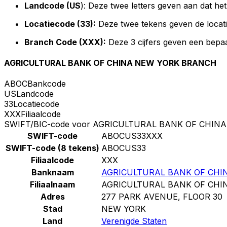
Landcode (US
): Deze twee letters geven aan dat he
Locatiecode (33):
Deze twee tekens geven de locat
Branch Code (XXX):
Deze 3 cijfers geven een bepaa
AGRICULTURAL BANK OF CHINA NEW YORK BRANCH
ABOC
Bankcode
US
Landcode
33
Locatiecode
XXX
Filiaalcode
SWIFT/BIC-code voor AGRICULTURAL BANK OF CHI
SWIFT-code
ABOCUS33XXX
SWIFT-code (8 tekens)
ABOCUS33
Filiaalcode
XXX
Banknaam
AGRICULTURAL BANK OF CHI
Filiaalnaam
AGRICULTURAL BANK OF CHI
Adres
277 PARK AVENUE, FLOOR 30
Stad
NEW YORK
Land
Verenigde Staten