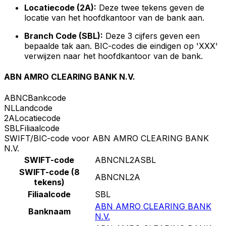
Locatiecode (2A):
Deze twee tekens geven de
locatie van het hoofdkantoor van de bank aan.
Branch Code (SBL):
Deze 3 cijfers geven een
bepaalde tak aan. BIC-codes die eindigen op 'XXX'
verwijzen naar het hoofdkantoor van de bank.
ABN AMRO CLEARING BANK N.V.
ABNC
Bankcode
NL
Landcode
2A
Locatiecode
SBL
Filiaalcode
SWIFT/BIC-code voor ABN AMRO CLEARING BANK
N.V.
SWIFT-code
ABNCNL2ASBL
SWIFT-code (8
ABNCNL2A
tekens)
Filiaalcode
SBL
ABN AMRO CLEARING BANK
Banknaam
N.V.