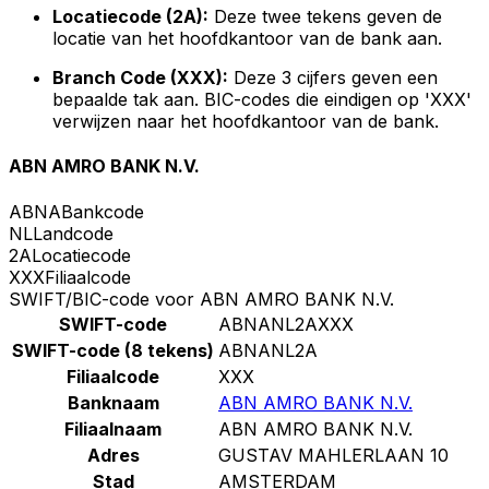
Locatiecode (2A):
Deze twee tekens geven de
locatie van het hoofdkantoor van de bank aan.
Branch Code (XXX):
Deze 3 cijfers geven een
bepaalde tak aan. BIC-codes die eindigen op 'XXX'
verwijzen naar het hoofdkantoor van de bank.
ABN AMRO BANK N.V.
ABNA
Bankcode
NL
Landcode
2A
Locatiecode
XXX
Filiaalcode
SWIFT/BIC-code voor ABN AMRO BANK N.V.
SWIFT-code
ABNANL2AXXX
SWIFT-code (8 tekens)
ABNANL2A
Filiaalcode
XXX
Banknaam
ABN AMRO BANK N.V.
Filiaalnaam
ABN AMRO BANK N.V.
Adres
GUSTAV MAHLERLAAN 10
Stad
AMSTERDAM