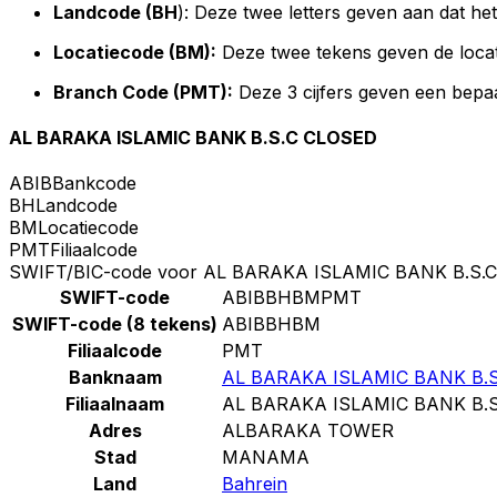
Landcode (BH
): Deze twee letters geven aan dat he
Locatiecode (BM):
Deze twee tekens geven de locat
Branch Code (PMT):
Deze 3 cijfers geven een bepaa
AL BARAKA ISLAMIC BANK B.S.C CLOSED
ABIB
Bankcode
BH
Landcode
BM
Locatiecode
PMT
Filiaalcode
SWIFT/BIC-code voor AL BARAKA ISLAMIC BANK B.S.
SWIFT-code
ABIBBHBMPMT
SWIFT-code (8 tekens)
ABIBBHBM
Filiaalcode
PMT
Banknaam
AL BARAKA ISLAMIC BANK B.
Filiaalnaam
AL BARAKA ISLAMIC BANK B.
Adres
ALBARAKA TOWER
Stad
MANAMA
Land
Bahrein