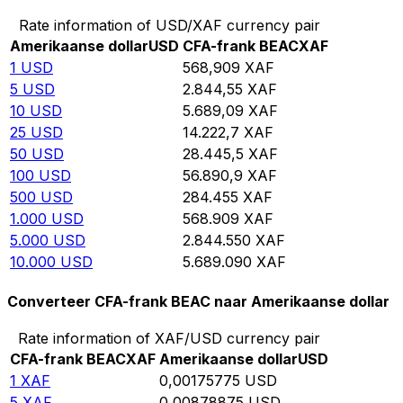
Rate information of USD/XAF currency pair
Amerikaanse dollar
USD
CFA-frank BEAC
XAF
1
USD
568,909
XAF
5
USD
2.844,55
XAF
10
USD
5.689,09
XAF
25
USD
14.222,7
XAF
50
USD
28.445,5
XAF
100
USD
56.890,9
XAF
500
USD
284.455
XAF
1.000
USD
568.909
XAF
5.000
USD
2.844.550
XAF
10.000
USD
5.689.090
XAF
Converteer CFA-frank BEAC naar Amerikaanse dollar
Rate information of XAF/USD currency pair
CFA-frank BEAC
XAF
Amerikaanse dollar
USD
1
XAF
0,00175775
USD
5
XAF
0,00878875
USD