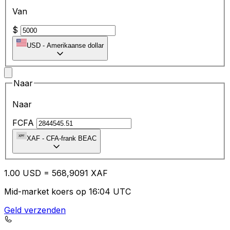
Van
$
USD
-
Amerikaanse dollar
Naar
Naar
FCFA
XAF
-
CFA-frank BEAC
1.00
USD
=
56
8,9091
XAF
Mid-market koers op 16:04 UTC
Geld verzenden