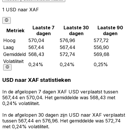
1 USD naar XAF
Laatste 7
Laatste 30
Laatste 90
Metriek
dagen
dagen
dagen
Hoog
570,04
576,96
577,72
Laag
567,44
567,44
556,90
Gemiddeld
568,43
572,74
569,68
Volatiliteit
0,24%
0,24%
0,25%
USD naar XAF statistieken
In de afgelopen 7 dagen XAF USD verplaatst tussen
567,44 en 570,04. Het gemiddelde was 568,43 met
0,24% volatiliteit.
In de afgelopen 30 dagen zijn USD naar XAF verplaatst
tussen 567,44 en 576,96. Het gemiddelde was 572,74
met 0,24% volatiliteit.