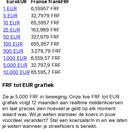
Euro
EUR
Franse frank
FRF
1
EUR
6,55957
FRF
5
EUR
32,7979
FRF
10
EUR
65,5957
FRF
25
EUR
163,989
FRF
50
EUR
327,979
FRF
100
EUR
655,957
FRF
500
EUR
3.279,79
FRF
1.000
EUR
6.559,57
FRF
5.000
EUR
32.797,9
FRF
10.000
EUR
65.595,7
FRF
FRF tot EUR grafiek
Zie je 5.000 FRF in beweging. Onze live FRF tot EUR
grafiek volgt 12 maanden aan realtime middenkoersen
en laat precies zien hoeveel je geld op elk moment
waard was. Wil je weten wanneer de koers in jouw
voordeel verandert? Stel een koersalarm in en we laten
je weten wanneer je streefkoers is bereikt.