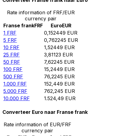
Converteer Franse frank naar Euro
Rate information of FRF/EUR
currency pair
Franse frank
FRF
Euro
EUR
1
FRF
0,152449
EUR
5
FRF
0,762245
EUR
10
FRF
1,52449
EUR
25
FRF
3,81123
EUR
50
FRF
7,62245
EUR
100
FRF
15,2449
EUR
500
FRF
76,2245
EUR
1.000
FRF
152,449
EUR
5.000
FRF
762,245
EUR
10.000
FRF
1.524,49
EUR
Converteer Euro naar Franse frank
Rate information of EUR/FRF
currency pair