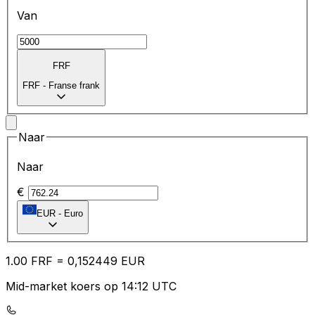
Van
FRF
FRF
-
Franse frank
Naar
Naar
€
EUR
-
Euro
1.00
FRF
=
0,
152449
EUR
Mid-market koers op 14:12 UTC