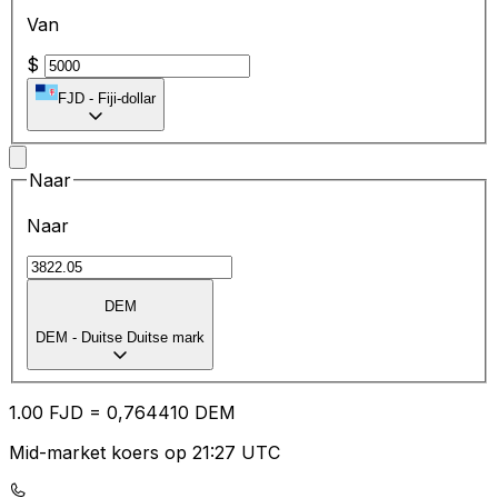
Van
$
FJD
-
Fiji-dollar
Naar
Naar
DEM
DEM
-
Duitse Duitse mark
1.00
FJD
=
0,
764410
DEM
Mid-market koers op 21:27 UTC