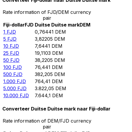
Converteer Fiji-dollar naar Duitse Duitse mark
Rate information of FJD/DEM currency
pair
Fiji-dollar
FJD
Duitse Duitse mark
DEM
1
FJD
0,76441
DEM
5
FJD
3,82205
DEM
10
FJD
7,6441
DEM
25
FJD
19,1103
DEM
50
FJD
38,2205
DEM
100
FJD
76,441
DEM
500
FJD
382,205
DEM
1.000
FJD
764,41
DEM
5.000
FJD
3.822,05
DEM
10.000
FJD
7.644,1
DEM
Converteer Duitse Duitse mark naar Fiji-dollar
Rate information of DEM/FJD currency
pair