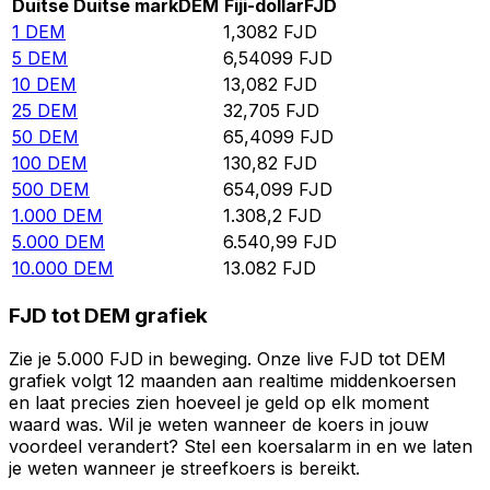
Duitse Duitse mark
DEM
Fiji-dollar
FJD
1
DEM
1,3082
FJD
5
DEM
6,54099
FJD
10
DEM
13,082
FJD
25
DEM
32,705
FJD
50
DEM
65,4099
FJD
100
DEM
130,82
FJD
500
DEM
654,099
FJD
1.000
DEM
1.308,2
FJD
5.000
DEM
6.540,99
FJD
10.000
DEM
13.082
FJD
FJD tot DEM grafiek
Zie je 5.000 FJD in beweging. Onze live FJD tot DEM
grafiek volgt 12 maanden aan realtime middenkoersen
en laat precies zien hoeveel je geld op elk moment
waard was. Wil je weten wanneer de koers in jouw
voordeel verandert? Stel een koersalarm in en we laten
je weten wanneer je streefkoers is bereikt.