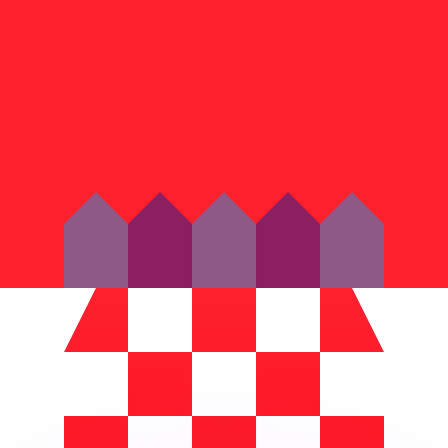
erende koersen overtreffen.
it is alleen ter informatie. U ontvangt deze koers niet bij
?