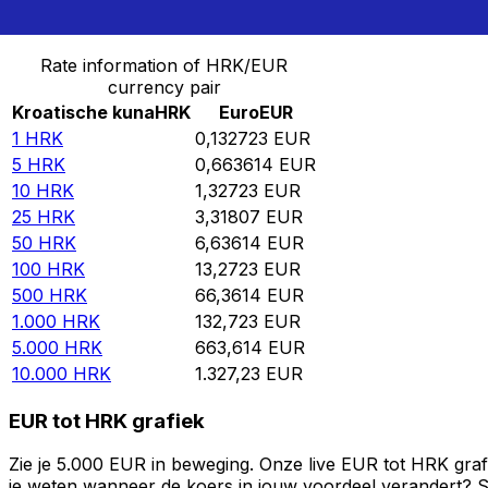
Converteer Kroatische kuna naar Euro
Rate information of HRK/EUR
currency pair
Kroatische kuna
HRK
Euro
EUR
1
HRK
0,132723
EUR
5
HRK
0,663614
EUR
10
HRK
1,32723
EUR
25
HRK
3,31807
EUR
50
HRK
6,63614
EUR
100
HRK
13,2723
EUR
500
HRK
66,3614
EUR
1.000
HRK
132,723
EUR
5.000
HRK
663,614
EUR
10.000
HRK
1.327,23
EUR
EUR tot HRK grafiek
Zie je 5.000 EUR in beweging. Onze live EUR tot HRK graf
je weten wanneer de koers in jouw voordeel verandert? St