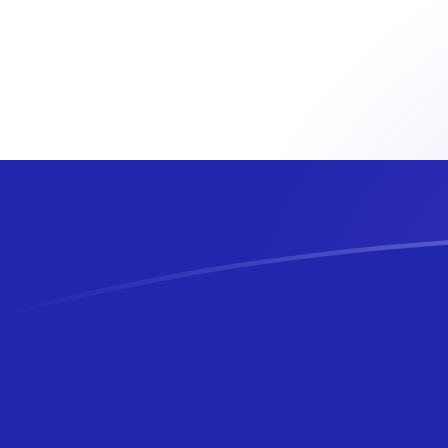
EUR naar HRK wisselkoersen vandaa
Converteer Euro naar Kroatische kuna
Rate information of EUR/HRK
currency pair
Euro
EUR
Kroatische kuna
HRK
1
EUR
7,5345
HRK
5
EUR
37,6725
HRK
10
EUR
75,345
HRK
25
EUR
188,363
HRK
50
EUR
376,725
HRK
100
EUR
753,45
HRK
500
EUR
3.767,25
HRK
1.000
EUR
7.534,5
HRK
5.000
EUR
37.672,5
HRK
10.000
EUR
75.345
HRK