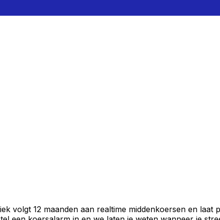
iek volgt 12 maanden aan realtime middenkoersen en laat p
el een koersalarm in en we laten je weten wanneer je stree