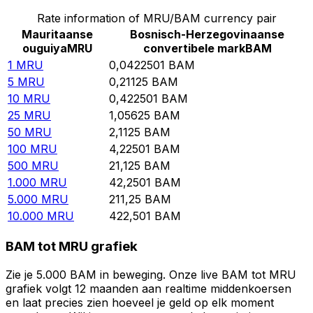
Rate information of MRU/BAM currency pair
Mauritaanse
Bosnisch-Herzegovinaanse
ouguiya
MRU
convertibele mark
BAM
1
MRU
0,0422501
BAM
5
MRU
0,21125
BAM
10
MRU
0,422501
BAM
25
MRU
1,05625
BAM
50
MRU
2,1125
BAM
100
MRU
4,22501
BAM
500
MRU
21,125
BAM
1.000
MRU
42,2501
BAM
5.000
MRU
211,25
BAM
10.000
MRU
422,501
BAM
BAM tot MRU grafiek
Zie je 5.000 BAM in beweging. Onze live BAM tot MRU
grafiek volgt 12 maanden aan realtime middenkoersen
en laat precies zien hoeveel je geld op elk moment