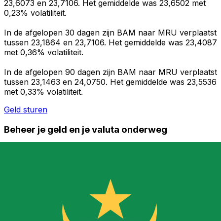
23,6073 en 23,7106. Het gemiddelde was 23,6502 met
0,23% volatiliteit.
In de afgelopen 30 dagen zijn BAM naar MRU verplaatst
tussen 23,1864 en 23,7106. Het gemiddelde was 23,4087
met 0,36% volatiliteit.
In de afgelopen 90 dagen zijn BAM naar MRU verplaatst
tussen 23,1463 en 24,0750. Het gemiddelde was 23,5536
met 0,33% volatiliteit.
Geld sturen
Beheer je geld en je valuta onderweg
De Xe-app heeft alles wat je nodig hebt voor wereldwijde
geldtransfers en valutabeheer. Wissel valuta's om, stel
koerswaarschuwingen in en maak geld over naar het
buitenland zonder verborgen kosten. Download
vandaag nog!