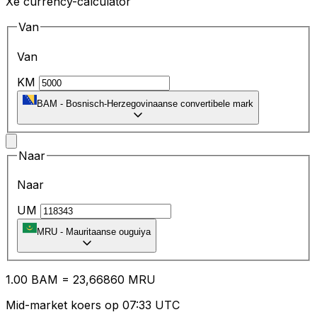
Xe currency-calculator
Van
Van
KM
BAM
-
Bosnisch-Herzegovinaanse convertibele mark
Naar
Naar
UM
MRU
-
Mauritaanse ouguiya
1.00
BAM
=
23
,66860
MRU
Mid-market koers op 07:33 UTC