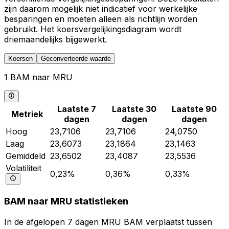
zijn daarom mogelijk niet indicatief voor werkelijke
besparingen en moeten alleen als richtlijn worden
gebruikt. Het koersvergelijkingsdiagram wordt
driemaandelijks bijgewerkt.
Koersen
Geconverteerde waarde
1 BAM naar MRU
Laatste 7
Laatste 30
Laatste 90
Metriek
dagen
dagen
dagen
Hoog
23,7106
23,7106
24,0750
Laag
23,6073
23,1864
23,1463
Gemiddeld
23,6502
23,4087
23,5536
Volatiliteit
0,23%
0,36%
0,33%
BAM naar MRU statistieken
In de afgelopen 7 dagen MRU BAM verplaatst tussen