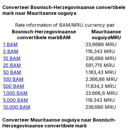
Converteer Bosnisch-Herzegovinaanse convertibele
mark naar Mauritaanse ouguiya
Rate information of BAM/MRU currency pair
Bosnisch-Herzegovinaanse
Mauritaanse
convertibele mark
BAM
ouguiya
MRU
1
BAM
23,6686
MRU
5
BAM
118,343
MRU
10
BAM
236,686
MRU
25
BAM
591,715
MRU
50
BAM
1.183,43
MRU
100
BAM
2.366,86
MRU
500
BAM
11.834,3
MRU
1.000
BAM
23.668,6
MRU
5.000
BAM
118.343
MRU
10.000
BAM
236.686
MRU
Converteer Mauritaanse ouguiya naar Bosnisch-
Herzegovinaanse convertibele mark