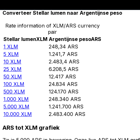
Converteer Stellar lumen naar Argentijnse peso
Rate information of XLM/ARS currency
pair
Stellar lumen
XLM
Argentijnse peso
ARS
1
XLM
248,34
ARS
5
XLM
1.241,7
ARS
10
XLM
2.483,4
ARS
25
XLM
6.208,5
ARS
50
XLM
12.417
ARS
100
XLM
24.834
ARS
500
XLM
124.170
ARS
1.000
XLM
248.340
ARS
5.000
XLM
1.241.700
ARS
10.000
XLM
2.483.400
ARS
ARS tot XLM grafiek