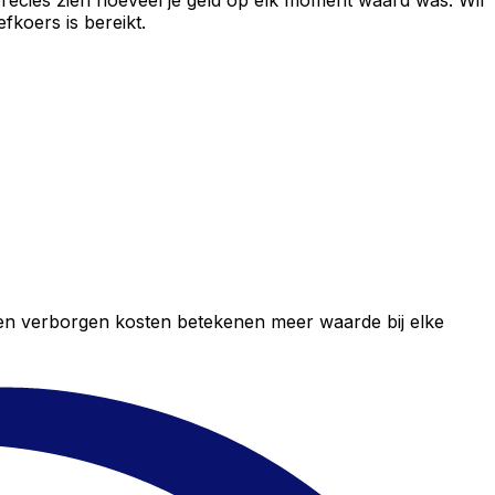
recies zien hoeveel je geld op elk moment waard was. Wil
fkoers is bereikt.
geen verborgen kosten betekenen meer waarde bij elke