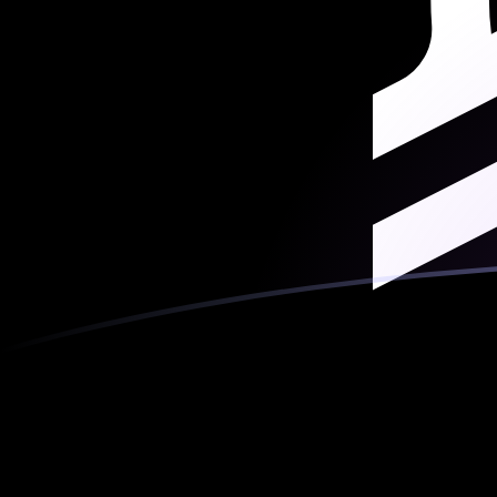
ARS naar XLM wisselkoersen vandaa
Converteer Argentijnse peso naar Stellar lumen
Rate information of ARS/XLM currency
pair
Argentijnse peso
ARS
Stellar lumen
XLM
1
ARS
0,00402673
XLM
5
ARS
0,0201337
XLM
10
ARS
0,0402673
XLM
25
ARS
0,100668
XLM
50
ARS
0,201337
XLM
100
ARS
0,402673
XLM
500
ARS
2,01337
XLM
1.000
ARS
4,02673
XLM
5.000
ARS
20,1337
XLM
10.000
ARS
40,2673
XLM