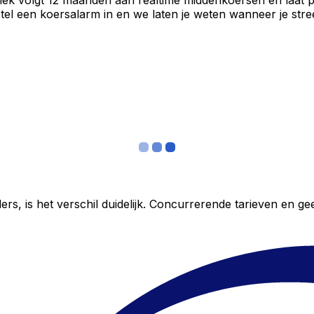
iek volgt 12 maanden aan realtime middenkoersen en laat p
el een koersalarm in en we laten je weten wanneer je stree
ers, is het verschil duidelijk. Concurrerende tarieven en 