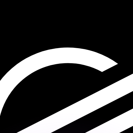
erende koersen overtreffen.
it is alleen ter informatie. U ontvangt deze koers niet bij
?