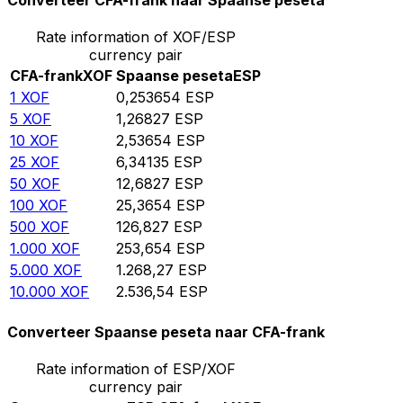
Converteer CFA-frank naar Spaanse peseta
Rate information of XOF/ESP
currency pair
CFA-frank
XOF
Spaanse peseta
ESP
1
XOF
0,253654
ESP
5
XOF
1,26827
ESP
10
XOF
2,53654
ESP
25
XOF
6,34135
ESP
50
XOF
12,6827
ESP
100
XOF
25,3654
ESP
500
XOF
126,827
ESP
1.000
XOF
253,654
ESP
5.000
XOF
1.268,27
ESP
10.000
XOF
2.536,54
ESP
Converteer Spaanse peseta naar CFA-frank
Rate information of ESP/XOF
currency pair