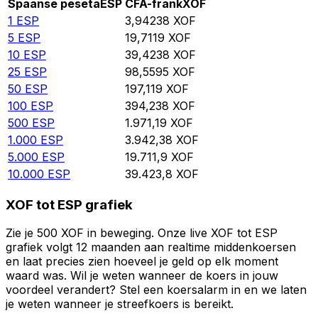
Spaanse peseta
ESP
CFA-frank
XOF
1
ESP
3,94238
XOF
5
ESP
19,7119
XOF
10
ESP
39,4238
XOF
25
ESP
98,5595
XOF
50
ESP
197,119
XOF
100
ESP
394,238
XOF
500
ESP
1.971,19
XOF
1.000
ESP
3.942,38
XOF
5.000
ESP
19.711,9
XOF
10.000
ESP
39.423,8
XOF
XOF tot ESP grafiek
Zie je 500 XOF in beweging. Onze live XOF tot ESP
grafiek volgt 12 maanden aan realtime middenkoersen
en laat precies zien hoeveel je geld op elk moment
waard was. Wil je weten wanneer de koers in jouw
voordeel verandert? Stel een koersalarm in en we laten
je weten wanneer je streefkoers is bereikt.