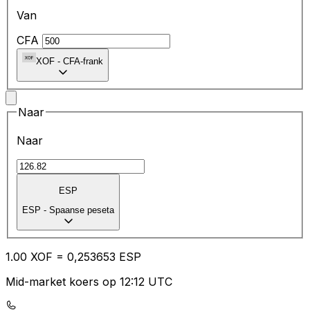
Van
CFA
XOF
-
CFA-frank
Naar
Naar
ESP
ESP
-
Spaanse peseta
1.00
XOF
=
0,
253653
ESP
Mid-market koers op 12:12 UTC