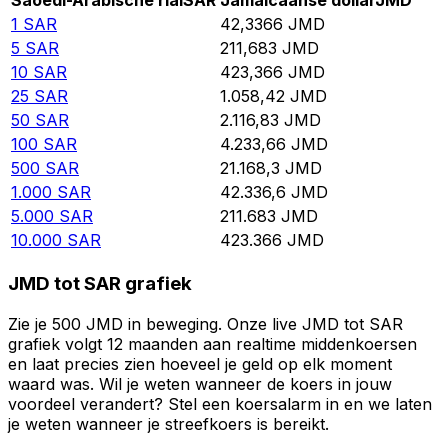
Saoedi-Arabische rial
SAR
Jamaicaanse dollar
JMD
1
SAR
42,3366
JMD
5
SAR
211,683
JMD
10
SAR
423,366
JMD
25
SAR
1.058,42
JMD
50
SAR
2.116,83
JMD
100
SAR
4.233,66
JMD
500
SAR
21.168,3
JMD
1.000
SAR
42.336,6
JMD
5.000
SAR
211.683
JMD
10.000
SAR
423.366
JMD
JMD tot SAR grafiek
Zie je 500 JMD in beweging. Onze live JMD tot SAR
grafiek volgt 12 maanden aan realtime middenkoersen
en laat precies zien hoeveel je geld op elk moment
waard was. Wil je weten wanneer de koers in jouw
voordeel verandert? Stel een koersalarm in en we laten
je weten wanneer je streefkoers is bereikt.