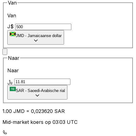
Van
Van
J$
JMD
-
Jamaicaanse dollar
Naar
Naar
﷼
SAR
-
Saoedi-Arabische rial
1.00
JMD
=
0,
023620
SAR
Mid-market koers op 03:03 UTC