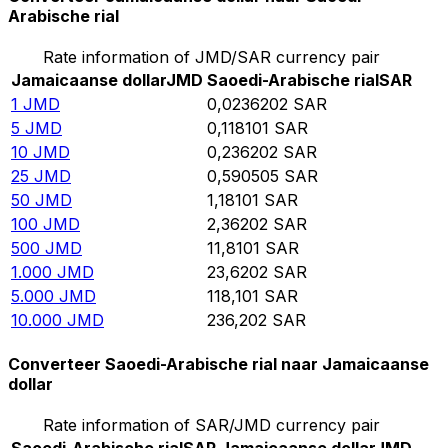
Arabische rial
Rate information of JMD/SAR currency pair
Jamaicaanse dollar
JMD
Saoedi-Arabische rial
SAR
1
JMD
0,0236202
SAR
5
JMD
0,118101
SAR
10
JMD
0,236202
SAR
25
JMD
0,590505
SAR
50
JMD
1,18101
SAR
100
JMD
2,36202
SAR
500
JMD
11,8101
SAR
1.000
JMD
23,6202
SAR
5.000
JMD
118,101
SAR
10.000
JMD
236,202
SAR
Converteer Saoedi-Arabische rial naar Jamaicaanse
dollar
Rate information of SAR/JMD currency pair