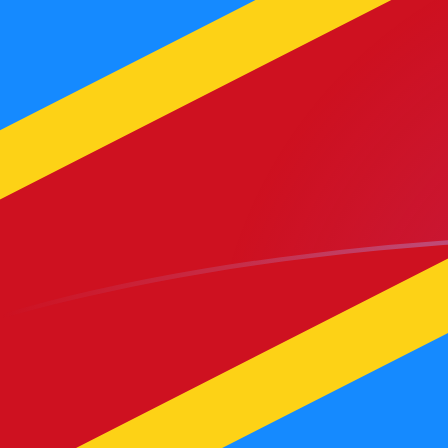
CDF naar MGF wisselkoersen vandaa
Converteer Congolese frank naar Malagassische fran
Rate information of CDF/MGF currency pair
Congolese frank
CDF
Malagassische frank
MGF
1
CDF
9,43726
MGF
5
CDF
47,1863
MGF
10
CDF
94,3726
MGF
25
CDF
235,932
MGF
50
CDF
471,863
MGF
100
CDF
943,726
MGF
500
CDF
4.718,63
MGF
1.000
CDF
9.437,26
MGF
5.000
CDF
47.186,3
MGF
10.000
CDF
94.372,6
MGF