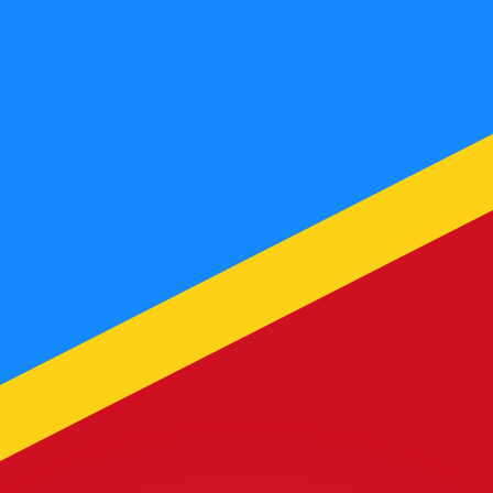
erende koersen overtreffen.
it is alleen ter informatie. U ontvangt deze koers niet bij
?