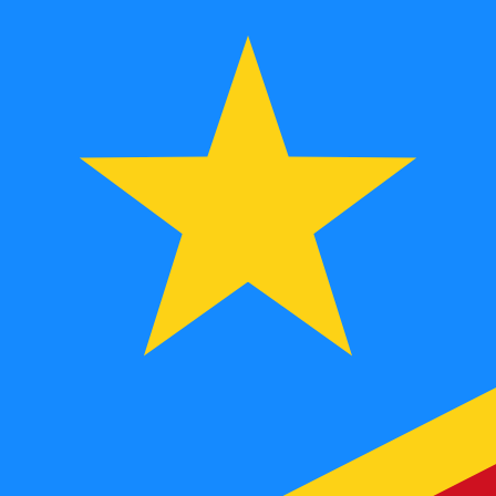
MGF
MGF
-
Malagassische frank
1.00
CDF
=
9,
437264
MGF
Mid-market koers op 05:52 UTC
Praat vandaag met een valuta-expert.
Wij kunnen concurr
Gesprek plannen
Wij gebruiken de midmarket koers voor onze Converter. D
bekijken
Wist je dat je met Xe geld naar het buitenland kunt sturen
Meld je vandaag aan