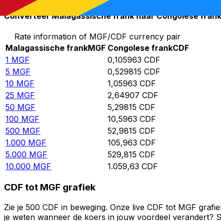
Converteer Malagassische frank naar Congolese fran
Rate information of MGF/CDF currency pair
Malagassische frank
MGF
Congolese frank
CDF
1
MGF
0,105963
CDF
5
MGF
0,529815
CDF
10
MGF
1,05963
CDF
25
MGF
2,64907
CDF
50
MGF
5,29815
CDF
100
MGF
10,5963
CDF
500
MGF
52,9815
CDF
1.000
MGF
105,963
CDF
5.000
MGF
529,815
CDF
10.000
MGF
1.059,63
CDF
CDF tot MGF grafiek
Zie je 500 CDF in beweging. Onze live CDF tot MGF grafie
je weten wanneer de koers in jouw voordeel verandert? St