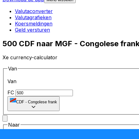
Valutaconverter
Valutagrafieken
Koersmeldingen
Geld versturen
500 CDF naar MGF - Congolese frank
Xe currency-calculator
Van
Van
FC
CDF
-
Congolese frank
Naar
Naar