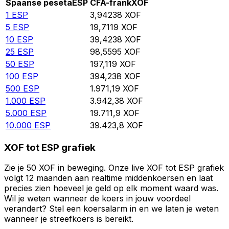
Spaanse peseta
ESP
CFA-frank
XOF
1
ESP
3,94238
XOF
5
ESP
19,7119
XOF
10
ESP
39,4238
XOF
25
ESP
98,5595
XOF
50
ESP
197,119
XOF
100
ESP
394,238
XOF
500
ESP
1.971,19
XOF
1.000
ESP
3.942,38
XOF
5.000
ESP
19.711,9
XOF
10.000
ESP
39.423,8
XOF
XOF tot ESP grafiek
Zie je 50 XOF in beweging. Onze live XOF tot ESP grafiek
volgt 12 maanden aan realtime middenkoersen en laat
precies zien hoeveel je geld op elk moment waard was.
Wil je weten wanneer de koers in jouw voordeel
verandert? Stel een koersalarm in en we laten je weten
wanneer je streefkoers is bereikt.