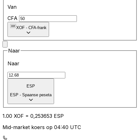
Van
CFA
XOF
-
CFA-frank
Naar
Naar
ESP
ESP
-
Spaanse peseta
1.00
XOF
=
0,
253653
ESP
Mid-market koers op 04:40 UTC