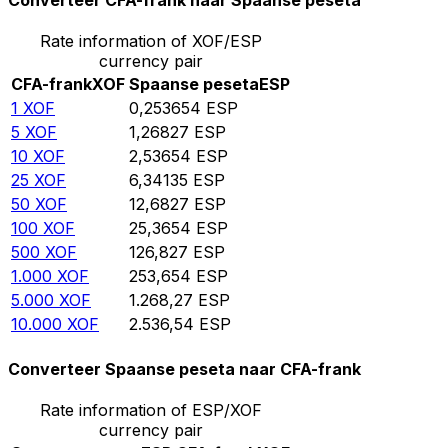
Converteer CFA-frank naar Spaanse peseta
Rate information of XOF/ESP
currency pair
CFA-frank
XOF
Spaanse peseta
ESP
1
XOF
0,253654
ESP
5
XOF
1,26827
ESP
10
XOF
2,53654
ESP
25
XOF
6,34135
ESP
50
XOF
12,6827
ESP
100
XOF
25,3654
ESP
500
XOF
126,827
ESP
1.000
XOF
253,654
ESP
5.000
XOF
1.268,27
ESP
10.000
XOF
2.536,54
ESP
Converteer Spaanse peseta naar CFA-frank
Rate information of ESP/XOF
currency pair