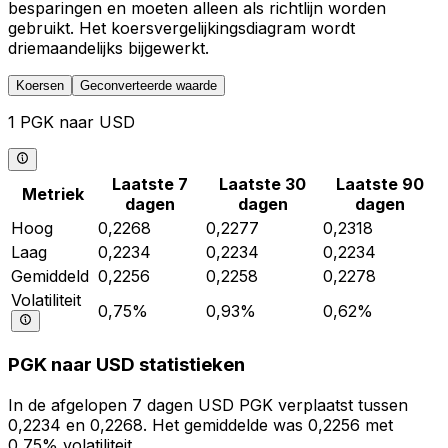
besparingen en moeten alleen als richtlijn worden
gebruikt. Het koersvergelijkingsdiagram wordt
driemaandelijks bijgewerkt.
Koersen
Geconverteerde waarde
1 PGK naar USD
Laatste 7
Laatste 30
Laatste 90
Metriek
dagen
dagen
dagen
Hoog
0,2268
0,2277
0,2318
Laag
0,2234
0,2234
0,2234
Gemiddeld
0,2256
0,2258
0,2278
Volatiliteit
0,75%
0,93%
0,62%
PGK naar USD statistieken
In de afgelopen 7 dagen USD PGK verplaatst tussen
0,2234 en 0,2268. Het gemiddelde was 0,2256 met
0,75% volatiliteit.