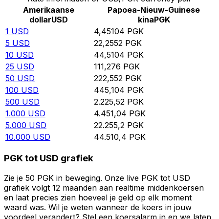
Amerikaanse
Papoea-Nieuw-Guinese
dollar
USD
kina
PGK
1
USD
4,45104
PGK
5
USD
22,2552
PGK
10
USD
44,5104
PGK
25
USD
111,276
PGK
50
USD
222,552
PGK
100
USD
445,104
PGK
500
USD
2.225,52
PGK
1.000
USD
4.451,04
PGK
5.000
USD
22.255,2
PGK
10.000
USD
44.510,4
PGK
PGK tot USD grafiek
Zie je 50 PGK in beweging. Onze live PGK tot USD
grafiek volgt 12 maanden aan realtime middenkoersen
en laat precies zien hoeveel je geld op elk moment
waard was. Wil je weten wanneer de koers in jouw
voordeel verandert? Stel een koersalarm in en we laten