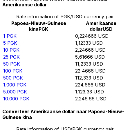
Amerikaanse dollar
Rate information of PGK/USD currency pair
Papoea-Nieuw-Guinese
Amerikaanse
kina
PGK
dollar
USD
1
PGK
0,224666
USD
5
PGK
1,12333
USD
10
PGK
2,24666
USD
25
PGK
5,61666
USD
50
PGK
11,2333
USD
100
PGK
22,4666
USD
500
PGK
112,333
USD
1.000
PGK
224,666
USD
5.000
PGK
1.123,33
USD
10.000
PGK
2.246,66
USD
Converteer Amerikaanse dollar naar Papoea-Nieuw-
Guinese kina
Rate information of USD/PGK currency pair