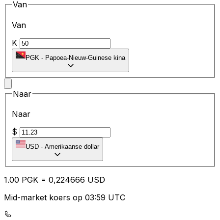
Van
Van
K
PGK
-
Papoea-Nieuw-Guinese kina
Naar
Naar
$
USD
-
Amerikaanse dollar
1.00
PGK
=
0,
224666
USD
Mid-market koers op 03:59 UTC