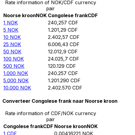
Rate information of NOK/CDF currency
pair
Noorse kroon
NOK
Congolese frank
CDF
1
NOK
240,257
CDF
5
NOK
1.201,29
CDF
10
NOK
2.402,57
CDF
25
NOK
6.006,43
CDF
50
NOK
12.012,9
CDF
100
NOK
24.025,7
CDF
500
NOK
120.129
CDF
1.000
NOK
240.257
CDF
5.000
NOK
1.201.290
CDF
10.000
NOK
2.402.570
CDF
Converteer Congolese frank naar Noorse kroon
Rate information of CDF/NOK currency
pair
Congolese frank
CDF
Noorse kroon
NOK
1
CDF
0,00416221
NOK