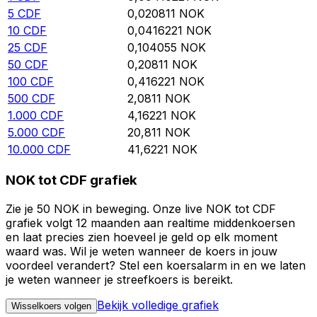
5
CDF
0,020811
NOK
10
CDF
0,0416221
NOK
25
CDF
0,104055
NOK
50
CDF
0,20811
NOK
100
CDF
0,416221
NOK
500
CDF
2,0811
NOK
1.000
CDF
4,16221
NOK
5.000
CDF
20,811
NOK
10.000
CDF
41,6221
NOK
NOK tot CDF grafiek
Zie je 50 NOK in beweging. Onze live NOK tot CDF
grafiek volgt 12 maanden aan realtime middenkoersen
en laat precies zien hoeveel je geld op elk moment
waard was. Wil je weten wanneer de koers in jouw
voordeel verandert? Stel een koersalarm in en we laten
je weten wanneer je streefkoers is bereikt.
Bekijk volledige grafiek
Wisselkoers volgen