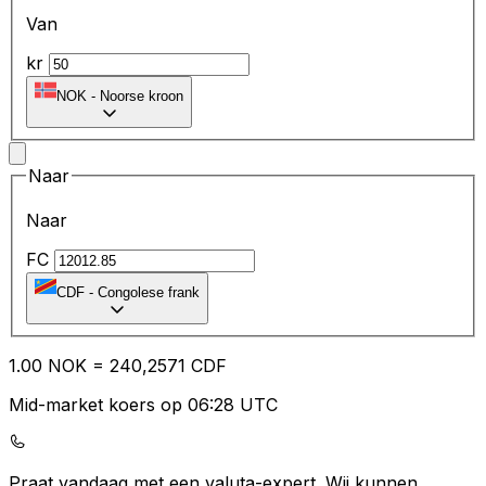
Van
kr
NOK
-
Noorse kroon
Naar
Naar
FC
CDF
-
Congolese frank
1.00
NOK
=
24
0,2571
CDF
Mid-market koers op 06:28 UTC
Praat vandaag met een valuta-expert.
Wij kunnen