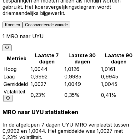
besparingen en moeten alleen als richtlijn worden
gebruikt. Het koersvergelijkingsdiagram wordt
driemaandelijks bijgewerkt.
Koersen
Geconverteerde waarde
1 MRO naar UYU
Laatste 7
Laatste 30
Laatste 90
Metriek
dagen
dagen
dagen
Hoog
1,0044
1,0126
1,0161
Laag
0,9992
0,9985
0,9945
Gemiddeld
1,0027
1,0049
1,0045
Volatiliteit
0,23%
0,35%
0,41%
MRO naar UYU statistieken
In de afgelopen 7 dagen UYU MRO verplaatst tussen
0,9992 en 1,0044. Het gemiddelde was 1,0027 met
0,23% volatiliteit.