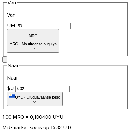
Van
Van
UM
MRO
MRO
-
Mauritaanse ouguiya
Naar
Naar
$U
UYU
-
Uruguayaanse peso
1.00
MRO
=
0,
100400
UYU
Mid-market koers op 15:33 UTC