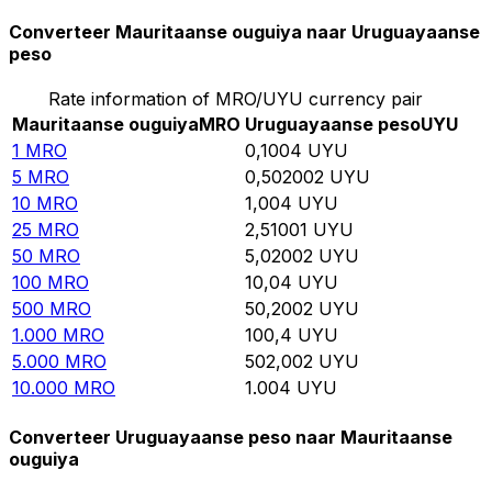
Converteer Mauritaanse ouguiya naar Uruguayaanse
peso
Rate information of MRO/UYU currency pair
Mauritaanse ouguiya
MRO
Uruguayaanse peso
UYU
1
MRO
0,1004
UYU
5
MRO
0,502002
UYU
10
MRO
1,004
UYU
25
MRO
2,51001
UYU
50
MRO
5,02002
UYU
100
MRO
10,04
UYU
500
MRO
50,2002
UYU
1.000
MRO
100,4
UYU
5.000
MRO
502,002
UYU
10.000
MRO
1.004
UYU
Converteer Uruguayaanse peso naar Mauritaanse
ouguiya