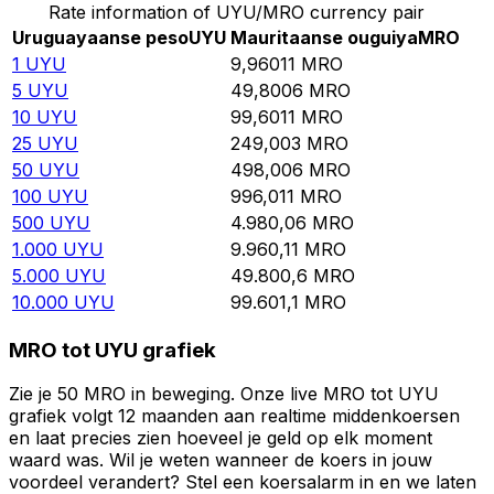
Rate information of UYU/MRO currency pair
Uruguayaanse peso
UYU
Mauritaanse ouguiya
MRO
1
UYU
9,96011
MRO
5
UYU
49,8006
MRO
10
UYU
99,6011
MRO
25
UYU
249,003
MRO
50
UYU
498,006
MRO
100
UYU
996,011
MRO
500
UYU
4.980,06
MRO
1.000
UYU
9.960,11
MRO
5.000
UYU
49.800,6
MRO
10.000
UYU
99.601,1
MRO
MRO tot UYU grafiek
Zie je 50 MRO in beweging. Onze live MRO tot UYU
grafiek volgt 12 maanden aan realtime middenkoersen
en laat precies zien hoeveel je geld op elk moment
waard was. Wil je weten wanneer de koers in jouw
voordeel verandert? Stel een koersalarm in en we laten