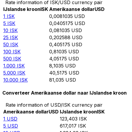
Rate information of ISK/USD currency pair
IJslandse kroon
ISK
Amerikaanse dollar
USD
1
ISK
0,0081035
USD
5
ISK
0,0405175
USD
10
ISK
0,081035
USD
25
ISK
0,202588
USD
50
ISK
0,405175
USD
100
ISK
0,81035
USD
500
ISK
4,05175
USD
1.000
ISK
8,1035
USD
5.000
ISK
40,5175
USD
10.000
ISK
81,035
USD
Converteer Amerikaanse dollar naar IJslandse kroon
Rate information of USD/ISK currency pair
Amerikaanse dollar
USD
IJslandse kroon
ISK
1
USD
123,403
ISK
5
USD
617,017
ISK