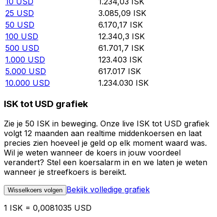
10
USD
1.234,03
ISK
25
USD
3.085,09
ISK
50
USD
6.170,17
ISK
100
USD
12.340,3
ISK
500
USD
61.701,7
ISK
1.000
USD
123.403
ISK
5.000
USD
617.017
ISK
10.000
USD
1.234.030
ISK
ISK tot USD grafiek
Zie je 50 ISK in beweging. Onze live ISK tot USD grafiek
volgt 12 maanden aan realtime middenkoersen en laat
precies zien hoeveel je geld op elk moment waard was.
Wil je weten wanneer de koers in jouw voordeel
verandert? Stel een koersalarm in en we laten je weten
wanneer je streefkoers is bereikt.
Bekijk volledige grafiek
Wisselkoers volgen
1 ISK = 0,0081035 USD