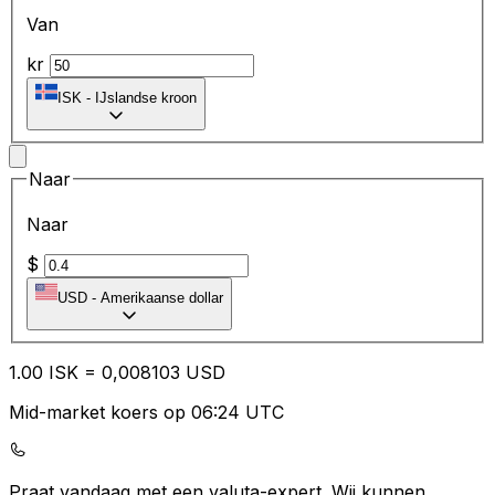
Van
kr
ISK
-
IJslandse kroon
Naar
Naar
$
USD
-
Amerikaanse dollar
1.00
ISK
=
0,
008103
USD
Mid-market koers op 06:24 UTC
Praat vandaag met een valuta-expert.
Wij kunnen