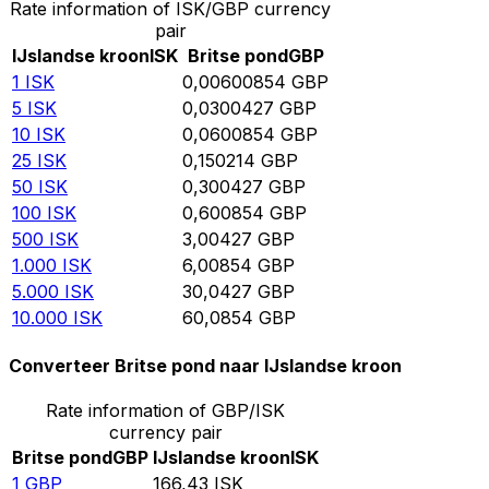
Rate information of ISK/GBP currency
pair
IJslandse kroon
ISK
Britse pond
GBP
1
ISK
0,00600854
GBP
5
ISK
0,0300427
GBP
10
ISK
0,0600854
GBP
25
ISK
0,150214
GBP
50
ISK
0,300427
GBP
100
ISK
0,600854
GBP
500
ISK
3,00427
GBP
1.000
ISK
6,00854
GBP
5.000
ISK
30,0427
GBP
10.000
ISK
60,0854
GBP
Converteer Britse pond naar IJslandse kroon
Rate information of GBP/ISK
currency pair
Britse pond
GBP
IJslandse kroon
ISK
1
GBP
166,43
ISK