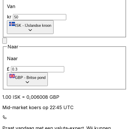
Van
kr
ISK
-
IJslandse kroon
Naar
Naar
£
GBP
-
Britse pond
1.00
ISK
=
0,
006008
GBP
Mid-market koers op 22:45 UTC
Praat vandaag met een valuta-expert.
Wij kunnen