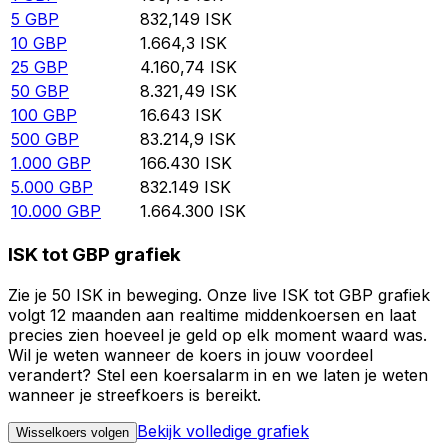
5
GBP
832,149
ISK
10
GBP
1.664,3
ISK
25
GBP
4.160,74
ISK
50
GBP
8.321,49
ISK
100
GBP
16.643
ISK
500
GBP
83.214,9
ISK
1.000
GBP
166.430
ISK
5.000
GBP
832.149
ISK
10.000
GBP
1.664.300
ISK
ISK tot GBP grafiek
Zie je 50 ISK in beweging. Onze live ISK tot GBP grafiek
volgt 12 maanden aan realtime middenkoersen en laat
precies zien hoeveel je geld op elk moment waard was.
Wil je weten wanneer de koers in jouw voordeel
verandert? Stel een koersalarm in en we laten je weten
wanneer je streefkoers is bereikt.
Bekijk volledige grafiek
Wisselkoers volgen