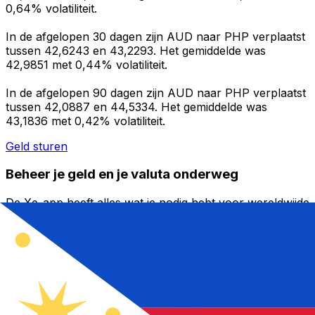
0,64% volatiliteit.
In de afgelopen 30 dagen zijn AUD naar PHP verplaatst
tussen 42,6243 en 43,2293. Het gemiddelde was
42,9851 met 0,44% volatiliteit.
In de afgelopen 90 dagen zijn AUD naar PHP verplaatst
tussen 42,0887 en 44,5334. Het gemiddelde was
43,1836 met 0,42% volatiliteit.
Geld sturen
Beheer je geld en je valuta onderweg
De Xe-app heeft alles wat je nodig hebt voor wereldwijde
geldtransfers en valutabeheer. Wissel valuta's om, stel
koerswaarschuwingen in en maak geld over naar het
buitenland zonder verborgen kosten. Download
vandaag nog!