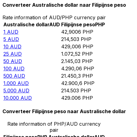
Converteer Australische dollar naar Filipijnse peso
Rate information of AUD/PHP currency pair
Australische dollar
AUD
Filipijnse peso
PHP
1
AUD
42,9006
PHP
5
AUD
214,503
PHP
10
AUD
429,006
PHP
25
AUD
1.072,52
PHP
50
AUD
2.145,03
PHP
100
AUD
4.290,06
PHP
500
AUD
21.450,3
PHP
1.000
AUD
42.900,6
PHP
5.000
AUD
214.503
PHP
10.000
AUD
429.006
PHP
Converteer Filipijnse peso naar Australische dollar
Rate information of PHP/AUD currency
pair