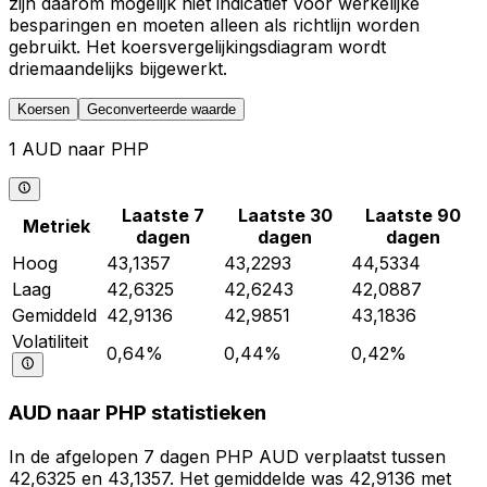
zijn daarom mogelijk niet indicatief voor werkelijke
besparingen en moeten alleen als richtlijn worden
gebruikt. Het koersvergelijkingsdiagram wordt
driemaandelijks bijgewerkt.
Koersen
Geconverteerde waarde
1 AUD naar PHP
Laatste 7
Laatste 30
Laatste 90
Metriek
dagen
dagen
dagen
Hoog
43,1357
43,2293
44,5334
Laag
42,6325
42,6243
42,0887
Gemiddeld
42,9136
42,9851
43,1836
Volatiliteit
0,64%
0,44%
0,42%
AUD naar PHP statistieken
In de afgelopen 7 dagen PHP AUD verplaatst tussen
42,6325 en 43,1357. Het gemiddelde was 42,9136 met