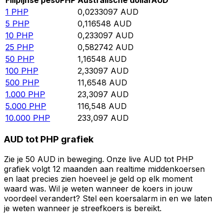
Filipijnse peso
PHP
Australische dollar
AUD
1
PHP
0,0233097
AUD
5
PHP
0,116548
AUD
10
PHP
0,233097
AUD
25
PHP
0,582742
AUD
50
PHP
1,16548
AUD
100
PHP
2,33097
AUD
500
PHP
11,6548
AUD
1.000
PHP
23,3097
AUD
5.000
PHP
116,548
AUD
10.000
PHP
233,097
AUD
AUD tot PHP grafiek
Zie je 50 AUD in beweging. Onze live AUD tot PHP
grafiek volgt 12 maanden aan realtime middenkoersen
en laat precies zien hoeveel je geld op elk moment
waard was. Wil je weten wanneer de koers in jouw
voordeel verandert? Stel een koersalarm in en we laten
je weten wanneer je streefkoers is bereikt.