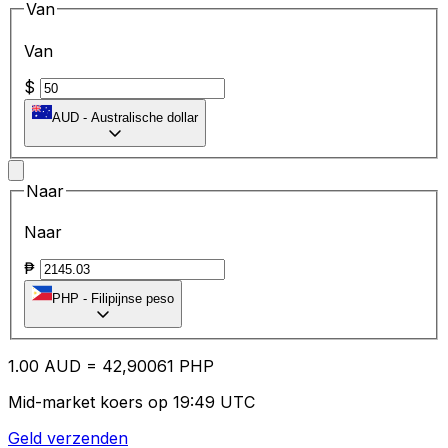
Van
Van
$
AUD
-
Australische dollar
Naar
Naar
₱
PHP
-
Filipijnse peso
1.00
AUD
=
42
,90061
PHP
Mid-market koers op 19:49 UTC
Geld verzenden