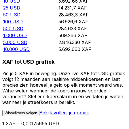
10
USD
5.692,66
XAF
25
USD
14.231,7
XAF
50
USD
28.463,3
XAF
100
USD
56.926,6
XAF
500
USD
284.633
XAF
1.000
USD
569.266
XAF
5.000
USD
2.846.330
XAF
10.000
USD
5.692.660
XAF
XAF tot USD grafiek
Zie je 5 XAF in beweging. Onze live XAF tot USD grafiek
volgt 12 maanden aan realtime middenkoersen en laat
precies zien hoeveel je geld op elk moment waard was.
Wil je weten wanneer de koers in jouw voordeel
verandert? Stel een koersalarm in en we laten je weten
wanneer je streefkoers is bereikt.
Bekijk volledige grafiek
Wisselkoers volgen
1 XAF = 0,00175665 USD