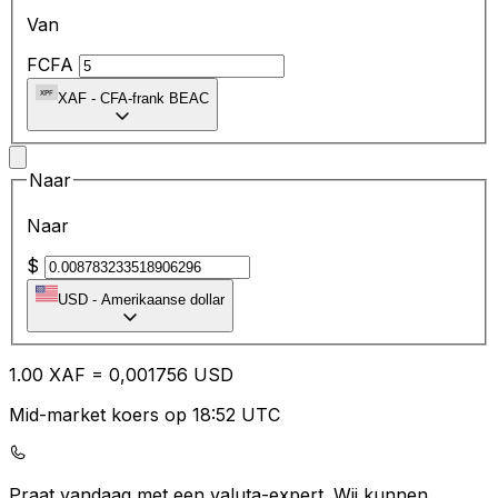
Van
FCFA
XAF
-
CFA-frank BEAC
Naar
Naar
$
USD
-
Amerikaanse dollar
1.00
XAF
=
0,
001756
USD
Mid-market koers op 18:52 UTC
Praat vandaag met een valuta-expert.
Wij kunnen