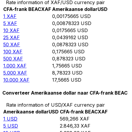
Rate information of XAF/USD currency pair
CFA-frank BEAC
XAF
Amerikaanse dollar
USD
1
XAF
0,00175665
USD
5
XAF
0,00878323
USD
10
XAF
0,0175665
USD
25
XAF
0,0439162
USD
50
XAF
0,0878323
USD
100
XAF
0,175665
USD
500
XAF
0,878323
USD
1.000
XAF
1,75665
USD
5.000
XAF
8,78323
USD
10.000
XAF
17,5665
USD
Converteer Amerikaanse dollar naar CFA-frank BEAC
Rate information of USD/XAF currency pair
Amerikaanse dollar
USD
CFA-frank BEAC
XAF
1
USD
569,266
XAF
5
USD
2.846,33
XAF