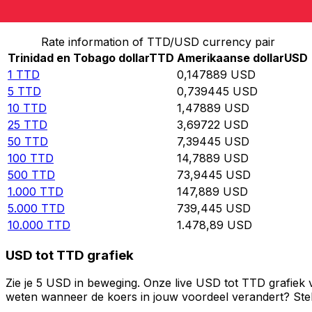
Converteer Trinidad en Tobago dollar naar Amerikaans
Rate information of TTD/USD currency pair
Trinidad en Tobago dollar
TTD
Amerikaanse dollar
USD
1
TTD
0,147889
USD
5
TTD
0,739445
USD
10
TTD
1,47889
USD
25
TTD
3,69722
USD
50
TTD
7,39445
USD
100
TTD
14,7889
USD
500
TTD
73,9445
USD
1.000
TTD
147,889
USD
5.000
TTD
739,445
USD
10.000
TTD
1.478,89
USD
USD tot TTD grafiek
Zie je 5 USD in beweging. Onze live USD tot TTD grafiek 
weten wanneer de koers in jouw voordeel verandert? Stel 