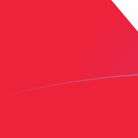
USD naar TTD wisselkoersen vandaa
Converteer Amerikaanse dollar naar Trinidad en Tobag
Rate information of USD/TTD currency pair
Amerikaanse dollar
USD
Trinidad en Tobago dollar
TTD
1
USD
6,76183
TTD
5
USD
33,8092
TTD
10
USD
67,6183
TTD
25
USD
169,046
TTD
50
USD
338,092
TTD
100
USD
676,183
TTD
500
USD
3.380,92
TTD
1.000
USD
6.761,83
TTD
5.000
USD
33.809,2
TTD
10.000
USD
67.618,3
TTD