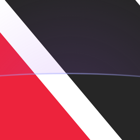
g
o dollar