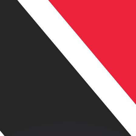
erende koersen overtreffen.
it is alleen ter informatie. U ontvangt deze koers niet bij
?