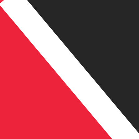
TT$
TTD
-
Trinidad en Tobago dollar
1.00
USD
=
6,
761831
TTD
Mid-market koers op 08:33 UTC
Geld verzenden
Praat vandaag met een valuta-expert.
Wij kunnen concurr
Gesprek plannen
Wij gebruiken de midmarket koers voor onze Converter. D
bekijken
Wist je dat je met Xe geld naar het buitenland kunt sturen
Meld je vandaag aan