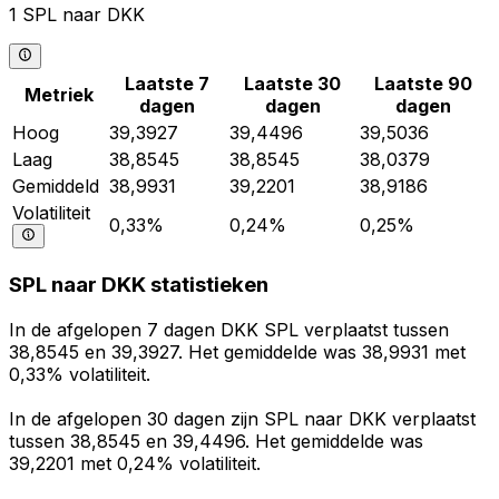
1 SPL naar DKK
Laatste 7
Laatste 30
Laatste 90
Metriek
dagen
dagen
dagen
Hoog
39,3927
39,4496
39,5036
Laag
38,8545
38,8545
38,0379
Gemiddeld
38,9931
39,2201
38,9186
Volatiliteit
0,33%
0,24%
0,25%
SPL naar DKK statistieken
In de afgelopen 7 dagen DKK SPL verplaatst tussen
38,8545 en 39,3927. Het gemiddelde was 38,9931 met
0,33% volatiliteit.
In de afgelopen 30 dagen zijn SPL naar DKK verplaatst
tussen 38,8545 en 39,4496. Het gemiddelde was
39,2201 met 0,24% volatiliteit.