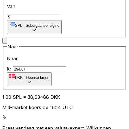
Van
SPL
-
Seborgaanse luigino
Naar
Naar
kr
DKK
-
Deense kroon
1.00
SPL
=
38
,93488
DKK
Mid-market koers op 16:14 UTC
Praat vandaag met een valuta-expert.
Wij kunnen