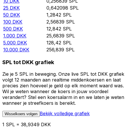
10
DKK
0,256839
SPL
25
DKK
0,642098
SPL
50
DKK
1,2842
SPL
100
DKK
2,56839
SPL
500
DKK
12,842
SPL
1.000
DKK
25,6839
SPL
5.000
DKK
128,42
SPL
10.000
DKK
256,839
SPL
SPL tot DKK grafiek
Zie je 5 SPL in beweging. Onze live SPL tot DKK grafiek
volgt 12 maanden aan realtime middenkoersen en laat
precies zien hoeveel je geld op elk moment waard was.
Wil je weten wanneer de koers in jouw voordeel
verandert? Stel een koersalarm in en we laten je weten
wanneer je streefkoers is bereikt.
Bekijk volledige grafiek
Wisselkoers volgen
1 SPL = 38,9349 DKK