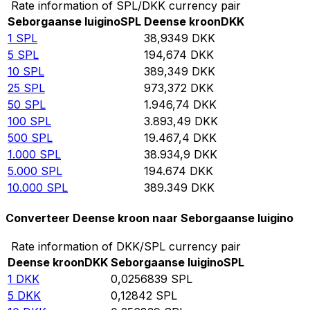
Rate information of SPL/DKK currency pair
Seborgaanse luigino
SPL
Deense kroon
DKK
1
SPL
38,9349
DKK
5
SPL
194,674
DKK
10
SPL
389,349
DKK
25
SPL
973,372
DKK
50
SPL
1.946,74
DKK
100
SPL
3.893,49
DKK
500
SPL
19.467,4
DKK
1.000
SPL
38.934,9
DKK
5.000
SPL
194.674
DKK
10.000
SPL
389.349
DKK
Converteer Deense kroon naar Seborgaanse luigino
Rate information of DKK/SPL currency pair
Deense kroon
DKK
Seborgaanse luigino
SPL
1
DKK
0,0256839
SPL
5
DKK
0,12842
SPL