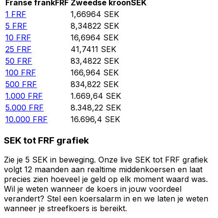
Franse frank
FRF
Zweedse kroon
SEK
1
FRF
1,66964
SEK
5
FRF
8,34822
SEK
10
FRF
16,6964
SEK
25
FRF
41,7411
SEK
50
FRF
83,4822
SEK
100
FRF
166,964
SEK
500
FRF
834,822
SEK
1.000
FRF
1.669,64
SEK
5.000
FRF
8.348,22
SEK
10.000
FRF
16.696,4
SEK
SEK tot FRF grafiek
Zie je 5 SEK in beweging. Onze live SEK tot FRF grafiek
volgt 12 maanden aan realtime middenkoersen en laat
precies zien hoeveel je geld op elk moment waard was.
Wil je weten wanneer de koers in jouw voordeel
verandert? Stel een koersalarm in en we laten je weten
wanneer je streefkoers is bereikt.