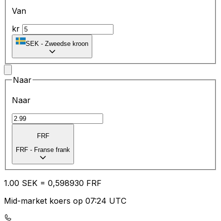
Van
kr
SEK
-
Zweedse kroon
Naar
Naar
FRF
FRF
-
Franse frank
1.00
SEK
=
0,
598930
FRF
Mid-market koers op 07:24 UTC