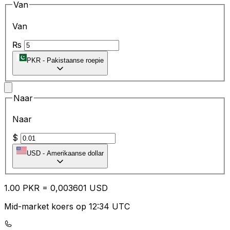
Van
Van
₨
PKR
-
Pakistaanse roepie
Naar
Naar
$
USD
-
Amerikaanse dollar
1.00
PKR
=
0,
003601
USD
Mid-market koers op 12:34 UTC