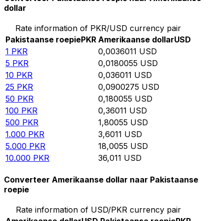
dollar
Rate information of PKR/USD currency pair
Pakistaanse roepie
PKR
Amerikaanse dollar
USD
1
PKR
0,0036011
USD
5
PKR
0,0180055
USD
10
PKR
0,036011
USD
25
PKR
0,0900275
USD
50
PKR
0,180055
USD
100
PKR
0,36011
USD
500
PKR
1,80055
USD
1.000
PKR
3,6011
USD
5.000
PKR
18,0055
USD
10.000
PKR
36,011
USD
Converteer Amerikaanse dollar naar Pakistaanse
roepie
Rate information of USD/PKR currency pair