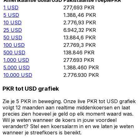
Amerikaanse dollar
USD
Pakistaanse roepie
PKR
1
USD
277,693
PKR
5
USD
1.388,46
PKR
10
USD
2.776,93
PKR
25
USD
6.942,32
PKR
50
USD
13.884,6
PKR
100
USD
27.769,3
PKR
500
USD
138.846
PKR
1.000
USD
277.693
PKR
5.000
USD
1.388.460
PKR
10.000
USD
2.776.930
PKR
PKR tot USD grafiek
Zie je 5 PKR in beweging. Onze live PKR tot USD grafiek
volgt 12 maanden aan realtime middenkoersen en laat
precies zien hoeveel je geld op elk moment waard was.
Wil je weten wanneer de koers in jouw voordeel
verandert? Stel een koersalarm in en we laten je weten
wanneer je streefkoers is bereikt.