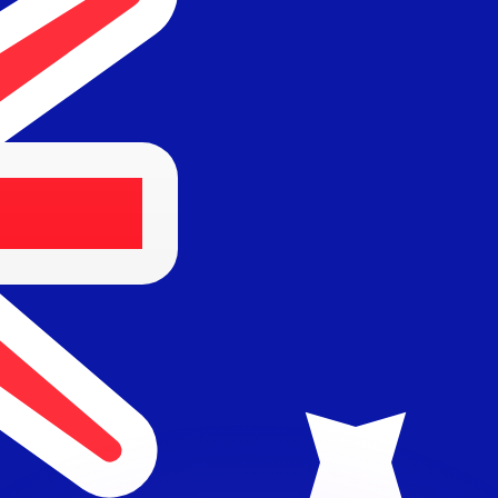
erende koersen overtreffen.
it is alleen ter informatie. U ontvangt deze koers niet bij
?