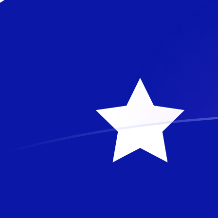
KRW naar AUD wisselkoersen vanda
Converteer Zuid-Koreaanse won naar Australische dol
Rate information of KRW/AUD currency pair
Zuid-Koreaanse won
KRW
Australische dollar
AUD
1
KRW
0,00100292
AUD
5
KRW
0,0050146
AUD
10
KRW
0,0100292
AUD
25
KRW
0,025073
AUD
50
KRW
0,050146
AUD
100
KRW
0,100292
AUD
500
KRW
0,50146
AUD
1.000
KRW
1,00292
AUD
5.000
KRW
5,0146
AUD
10.000
KRW
10,0292
AUD
Converteer Australische dollar naar Zuid-Koreaanse 