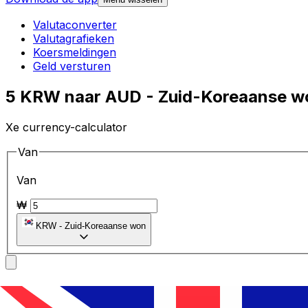
Valutaconverter
Valutagrafieken
Koersmeldingen
Geld versturen
5 KRW naar AUD - Zuid-Koreaanse won
Xe currency-calculator
Van
Van
₩
KRW
-
Zuid-Koreaanse won
Naar
Naar