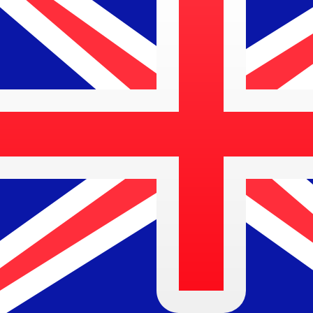
$
AUD
-
Australische dollar
1.00
KRW
=
0,
001002
AUD
Mid-market koers op 04:54 UTC
Praat vandaag met een valuta-expert.
Wij kunnen concurr
Gesprek plannen
Wij gebruiken de midmarket koers voor onze Converter. D
bekijken
Wist je dat je met Xe geld naar het buitenland kunt sturen
Meld je vandaag aan