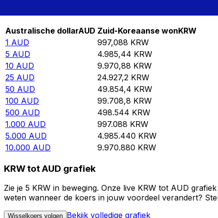
Rate information of AUD/KRW currency pair
Australische dollar
AUD
Zuid-Koreaanse won
KRW
1
AUD
997,088
KRW
5
AUD
4.985,44
KRW
10
AUD
9.970,88
KRW
25
AUD
24.927,2
KRW
50
AUD
49.854,4
KRW
100
AUD
99.708,8
KRW
500
AUD
498.544
KRW
1.000
AUD
997.088
KRW
5.000
AUD
4.985.440
KRW
10.000
AUD
9.970.880
KRW
KRW tot AUD grafiek
Zie je 5 KRW in beweging. Onze live KRW tot AUD grafiek 
weten wanneer de koers in jouw voordeel verandert? Stel 
Bekijk volledige grafiek
Wisselkoers volgen