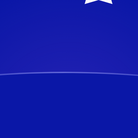
ag
lar
won