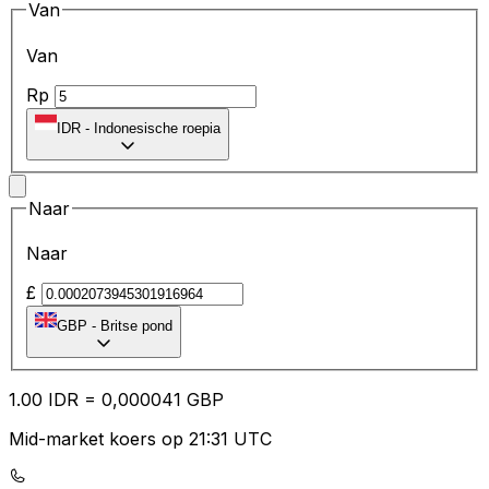
Van
Van
Rp
IDR
-
Indonesische roepia
Naar
Naar
£
GBP
-
Britse pond
1.00
IDR
=
0,
000041
GBP
Mid-market koers op 21:31 UTC