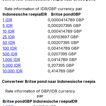
Rate information of IDR/GBP currency pair
Indonesische roepia
IDR
Britse pond
GBP
1
IDR
0,0000414789
GBP
5
IDR
0,000207395
GBP
10
IDR
0,000414789
GBP
25
IDR
0,00103697
GBP
50
IDR
0,00207395
GBP
100
IDR
0,00414789
GBP
500
IDR
0,0207395
GBP
1.000
IDR
0,0414789
GBP
5.000
IDR
0,207395
GBP
10.000
IDR
0,414789
GBP
Converteer Britse pond naar Indonesische roepia
Rate information of GBP/IDR currency
pair
Britse pond
GBP
Indonesische roepia
IDR