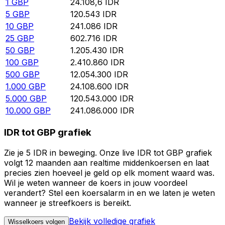
1
GBP
24.108,6
IDR
5
GBP
120.543
IDR
10
GBP
241.086
IDR
25
GBP
602.716
IDR
50
GBP
1.205.430
IDR
100
GBP
2.410.860
IDR
500
GBP
12.054.300
IDR
1.000
GBP
24.108.600
IDR
5.000
GBP
120.543.000
IDR
10.000
GBP
241.086.000
IDR
IDR tot GBP grafiek
Zie je 5 IDR in beweging. Onze live IDR tot GBP grafiek
volgt 12 maanden aan realtime middenkoersen en laat
precies zien hoeveel je geld op elk moment waard was.
Wil je weten wanneer de koers in jouw voordeel
verandert? Stel een koersalarm in en we laten je weten
wanneer je streefkoers is bereikt.
Bekijk volledige grafiek
Wisselkoers volgen