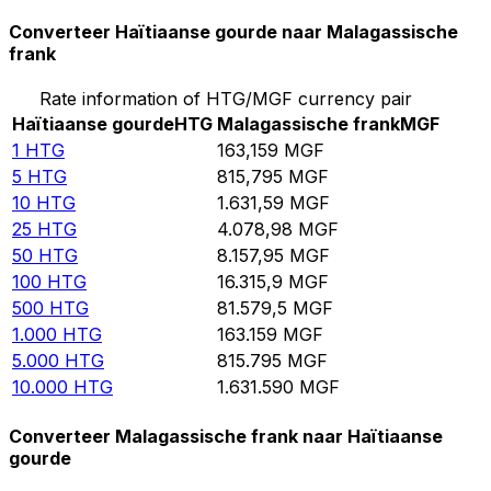
Converteer Haïtiaanse gourde naar Malagassische
frank
Rate information of HTG/MGF currency pair
Haïtiaanse gourde
HTG
Malagassische frank
MGF
1
HTG
163,159
MGF
5
HTG
815,795
MGF
10
HTG
1.631,59
MGF
25
HTG
4.078,98
MGF
50
HTG
8.157,95
MGF
100
HTG
16.315,9
MGF
500
HTG
81.579,5
MGF
1.000
HTG
163.159
MGF
5.000
HTG
815.795
MGF
10.000
HTG
1.631.590
MGF
Converteer Malagassische frank naar Haïtiaanse
gourde