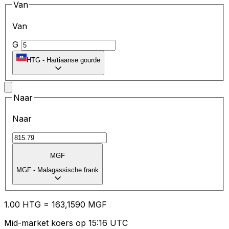
Van
Van
G
HTG
-
Haïtiaanse gourde
Naar
Naar
MGF
MGF
-
Malagassische frank
1.00
HTG
=
16
3,1590
MGF
Mid-market koers op 15:16 UTC