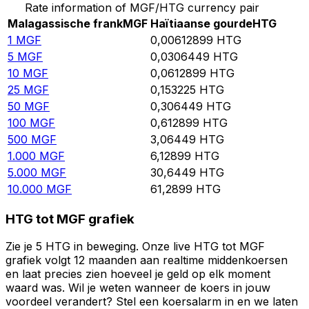
Rate information of MGF/HTG currency pair
Malagassische frank
MGF
Haïtiaanse gourde
HTG
1
MGF
0,00612899
HTG
5
MGF
0,0306449
HTG
10
MGF
0,0612899
HTG
25
MGF
0,153225
HTG
50
MGF
0,306449
HTG
100
MGF
0,612899
HTG
500
MGF
3,06449
HTG
1.000
MGF
6,12899
HTG
5.000
MGF
30,6449
HTG
10.000
MGF
61,2899
HTG
HTG tot MGF grafiek
Zie je 5 HTG in beweging. Onze live HTG tot MGF
grafiek volgt 12 maanden aan realtime middenkoersen
en laat precies zien hoeveel je geld op elk moment
waard was. Wil je weten wanneer de koers in jouw
voordeel verandert? Stel een koersalarm in en we laten