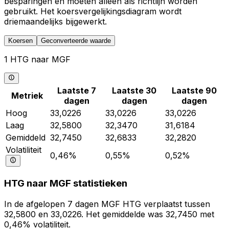
besparingen en moeten alleen als richtlijn worden
gebruikt. Het koersvergelijkingsdiagram wordt
driemaandelijks bijgewerkt.
Koersen
Geconverteerde waarde
1 HTG naar MGF
Laatste 7
Laatste 30
Laatste 90
Metriek
dagen
dagen
dagen
Hoog
33,0226
33,0226
33,0226
Laag
32,5800
32,3470
31,6184
Gemiddeld
32,7450
32,6833
32,2820
Volatiliteit
0,46%
0,55%
0,52%
HTG naar MGF statistieken
In de afgelopen 7 dagen MGF HTG verplaatst tussen
32,5800 en 33,0226. Het gemiddelde was 32,7450 met
0,46% volatiliteit.