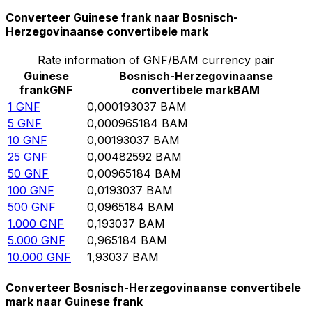
Converteer Guinese frank naar Bosnisch-
Herzegovinaanse convertibele mark
Rate information of GNF/BAM currency pair
Guinese
Bosnisch-Herzegovinaanse
frank
GNF
convertibele mark
BAM
1
GNF
0,000193037
BAM
5
GNF
0,000965184
BAM
10
GNF
0,00193037
BAM
25
GNF
0,00482592
BAM
50
GNF
0,00965184
BAM
100
GNF
0,0193037
BAM
500
GNF
0,0965184
BAM
1.000
GNF
0,193037
BAM
5.000
GNF
0,965184
BAM
10.000
GNF
1,93037
BAM
Converteer Bosnisch-Herzegovinaanse convertibele
mark naar Guinese frank