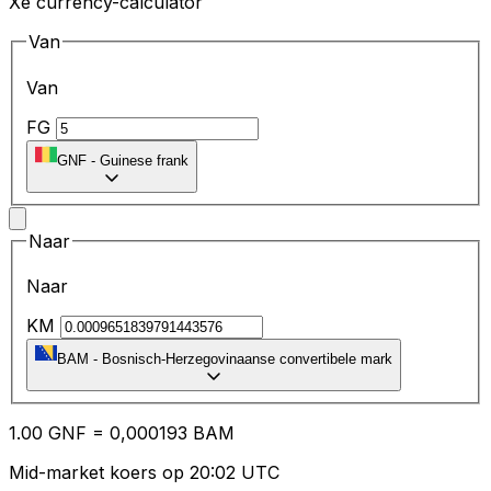
Xe currency-calculator
Van
Van
FG
GNF
-
Guinese frank
Naar
Naar
KM
BAM
-
Bosnisch-Herzegovinaanse convertibele mark
1.00
GNF
=
0,
000193
BAM
Mid-market koers op 20:02 UTC