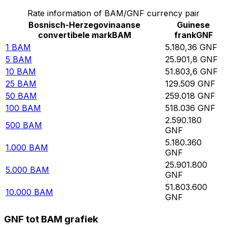
Rate information of BAM/GNF currency pair
Bosnisch-Herzegovinaanse
Guinese
convertibele mark
BAM
frank
GNF
1
BAM
5.180,36
GNF
5
BAM
25.901,8
GNF
10
BAM
51.803,6
GNF
25
BAM
129.509
GNF
50
BAM
259.018
GNF
100
BAM
518.036
GNF
2.590.180
500
BAM
GNF
5.180.360
1.000
BAM
GNF
25.901.800
5.000
BAM
GNF
51.803.600
10.000
BAM
GNF
GNF tot BAM grafiek