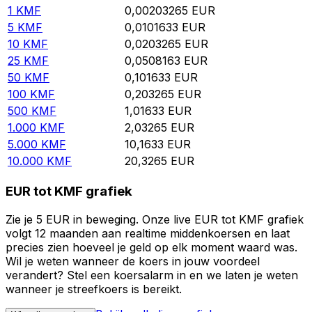
1
KMF
0,00203265
EUR
5
KMF
0,0101633
EUR
10
KMF
0,0203265
EUR
25
KMF
0,0508163
EUR
50
KMF
0,101633
EUR
100
KMF
0,203265
EUR
500
KMF
1,01633
EUR
1.000
KMF
2,03265
EUR
5.000
KMF
10,1633
EUR
10.000
KMF
20,3265
EUR
EUR tot KMF grafiek
Zie je 5 EUR in beweging. Onze live EUR tot KMF grafiek
volgt 12 maanden aan realtime middenkoersen en laat
precies zien hoeveel je geld op elk moment waard was.
Wil je weten wanneer de koers in jouw voordeel
verandert? Stel een koersalarm in en we laten je weten
wanneer je streefkoers is bereikt.