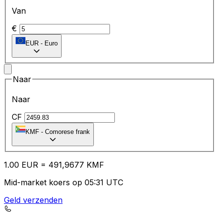
Van
€
EUR
-
Euro
Naar
Naar
CF
KMF
-
Comorese frank
1.00
EUR
=
49
1,9677
KMF
Mid-market koers op 05:31 UTC
Geld verzenden