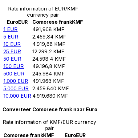
Rate information of EUR/KMF
currency pair
Euro
EUR
Comorese frank
KMF
1
EUR
491,968
KMF
5
EUR
2.459,84
KMF
10
EUR
4.919,68
KMF
25
EUR
12.299,2
KMF
50
EUR
24.598,4
KMF
100
EUR
49.196,8
KMF
500
EUR
245.984
KMF
1.000
EUR
491.968
KMF
5.000
EUR
2.459.840
KMF
10.000
EUR
4.919.680
KMF
Converteer Comorese frank naar Euro
Rate information of KMF/EUR currency
pair
Comorese frank
KMF
Euro
EUR