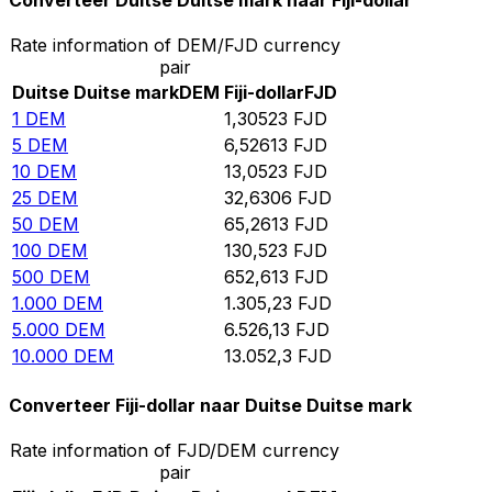
Converteer Duitse Duitse mark naar Fiji-dollar
Rate information of DEM/FJD currency
pair
Duitse Duitse mark
DEM
Fiji-dollar
FJD
1
DEM
1,30523
FJD
5
DEM
6,52613
FJD
10
DEM
13,0523
FJD
25
DEM
32,6306
FJD
50
DEM
65,2613
FJD
100
DEM
130,523
FJD
500
DEM
652,613
FJD
1.000
DEM
1.305,23
FJD
5.000
DEM
6.526,13
FJD
10.000
DEM
13.052,3
FJD
Converteer Fiji-dollar naar Duitse Duitse mark
Rate information of FJD/DEM currency
pair