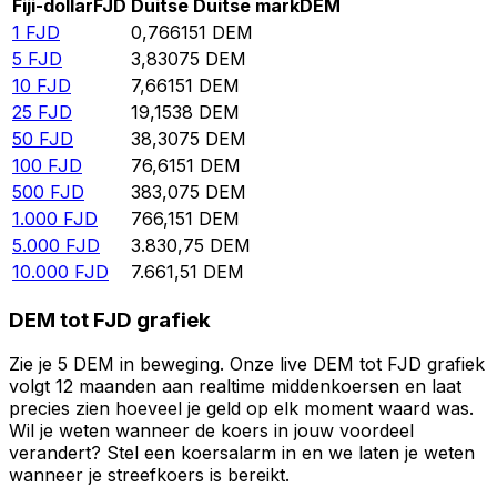
Fiji-dollar
FJD
Duitse Duitse mark
DEM
1
FJD
0,766151
DEM
5
FJD
3,83075
DEM
10
FJD
7,66151
DEM
25
FJD
19,1538
DEM
50
FJD
38,3075
DEM
100
FJD
76,6151
DEM
500
FJD
383,075
DEM
1.000
FJD
766,151
DEM
5.000
FJD
3.830,75
DEM
10.000
FJD
7.661,51
DEM
DEM tot FJD grafiek
Zie je 5 DEM in beweging. Onze live DEM tot FJD grafiek
volgt 12 maanden aan realtime middenkoersen en laat
precies zien hoeveel je geld op elk moment waard was.
Wil je weten wanneer de koers in jouw voordeel
verandert? Stel een koersalarm in en we laten je weten
wanneer je streefkoers is bereikt.