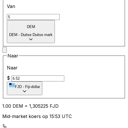
Van
DEM
DEM
-
Duitse Duitse mark
Naar
Naar
$
FJD
-
Fiji-dollar
1.00
DEM
=
1,
305225
FJD
Mid-market koers op 15:53 UTC