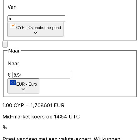
Van
CYP
-
Cypriotische pond
Naar
Naar
€
EUR
-
Euro
1.00
CYP
=
1,
708601
EUR
Mid-market koers op 14:54 UTC
Praat vandaag met een valuta-expert.
Wij kunnen