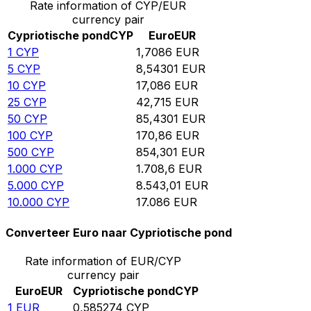
Rate information of CYP/EUR
currency pair
Cypriotische pond
CYP
Euro
EUR
1
CYP
1,7086
EUR
5
CYP
8,54301
EUR
10
CYP
17,086
EUR
25
CYP
42,715
EUR
50
CYP
85,4301
EUR
100
CYP
170,86
EUR
500
CYP
854,301
EUR
1.000
CYP
1.708,6
EUR
5.000
CYP
8.543,01
EUR
10.000
CYP
17.086
EUR
Converteer Euro naar Cypriotische pond
Rate information of EUR/CYP
currency pair
Euro
EUR
Cypriotische pond
CYP
1
EUR
0,585274
CYP