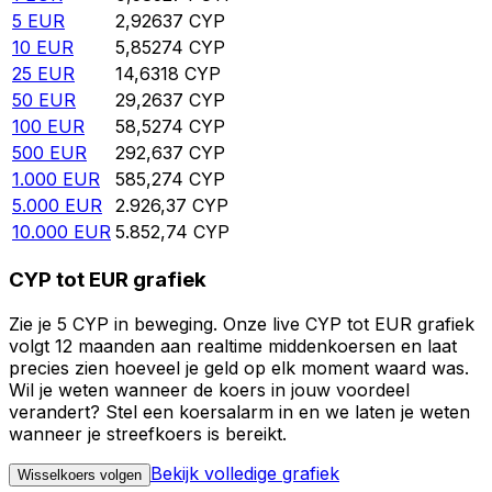
5
EUR
2,92637
CYP
10
EUR
5,85274
CYP
25
EUR
14,6318
CYP
50
EUR
29,2637
CYP
100
EUR
58,5274
CYP
500
EUR
292,637
CYP
1.000
EUR
585,274
CYP
5.000
EUR
2.926,37
CYP
10.000
EUR
5.852,74
CYP
CYP tot EUR grafiek
Zie je 5 CYP in beweging. Onze live CYP tot EUR grafiek
volgt 12 maanden aan realtime middenkoersen en laat
precies zien hoeveel je geld op elk moment waard was.
Wil je weten wanneer de koers in jouw voordeel
verandert? Stel een koersalarm in en we laten je weten
wanneer je streefkoers is bereikt.
Bekijk volledige grafiek
Wisselkoers volgen