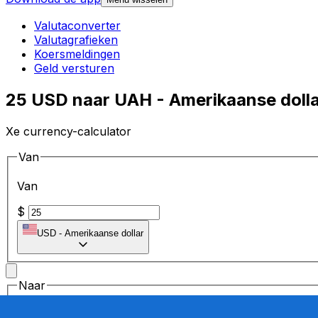
Valutaconverter
Valutagrafieken
Koersmeldingen
Geld versturen
25 USD naar UAH - Amerikaanse dolla
Xe currency-calculator
Van
Van
$
USD
-
Amerikaanse dollar
Naar
Naar