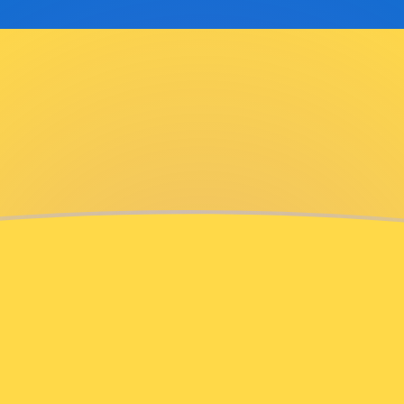
g
ia
ar