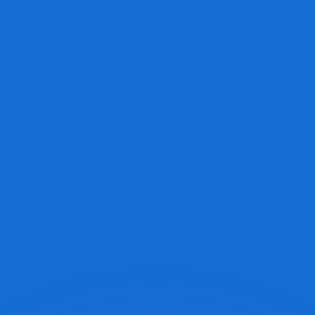
erende koersen overtreffen.
it is alleen ter informatie. U ontvangt deze koers niet bij
?