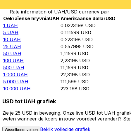
Rate information of UAH/USD currency pair
Oekraïense hryvnia
UAH
Amerikaanse dollar
USD
1
UAH
0,0223198
USD
5
UAH
0,111599
USD
10
UAH
0,223198
USD
25
UAH
0,557995
USD
50
UAH
1,11599
USD
100
UAH
2,23198
USD
500
UAH
11,1599
USD
1.000
UAH
22,3198
USD
5.000
UAH
111,599
USD
10.000
UAH
223,198
USD
USD tot UAH grafiek
Zie je 25 USD in beweging. Onze live USD tot UAH grafiek
weten wanneer de koers in jouw voordeel verandert? Stel 
Bekijk volledige grafiek
Wisselkoers volgen