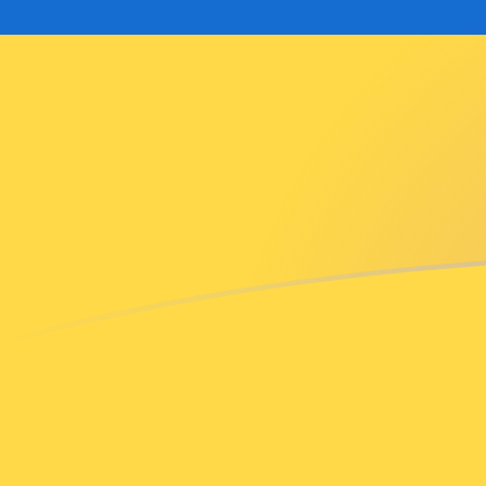
USD naar UAH wisselkoersen vandaa
Converteer Amerikaanse dollar naar Oekraïense hryvn
Rate information of USD/UAH currency pair
Amerikaanse dollar
USD
Oekraïense hryvnia
UAH
1
USD
44,8033
UAH
5
USD
224,016
UAH
10
USD
448,033
UAH
25
USD
1.120,08
UAH
50
USD
2.240,16
UAH
100
USD
4.480,33
UAH
500
USD
22.401,6
UAH
1.000
USD
44.803,3
UAH
5.000
USD
224.016
UAH
10.000
USD
448.033
UAH
Converteer Oekraïense hryvnia naar Amerikaanse doll