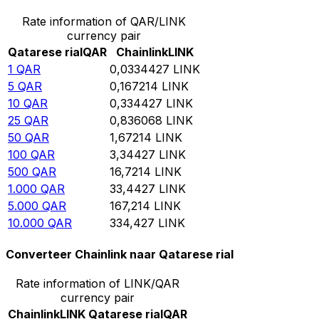
Rate information of QAR/LINK
currency pair
Qatarese rial
QAR
Chainlink
LINK
1
QAR
0,0334427
LINK
5
QAR
0,167214
LINK
10
QAR
0,334427
LINK
25
QAR
0,836068
LINK
50
QAR
1,67214
LINK
100
QAR
3,34427
LINK
500
QAR
16,7214
LINK
1.000
QAR
33,4427
LINK
5.000
QAR
167,214
LINK
10.000
QAR
334,427
LINK
Converteer Chainlink naar Qatarese rial
Rate information of LINK/QAR
currency pair
Chainlink
LINK
Qatarese rial
QAR