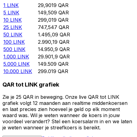
1
LINK
29,9019
QAR
5
LINK
149,509
QAR
10
LINK
299,019
QAR
25
LINK
747,547
QAR
50
LINK
1.495,09
QAR
100
LINK
2.990,19
QAR
500
LINK
14.950,9
QAR
1.000
LINK
29.901,9
QAR
5.000
LINK
149.509
QAR
10.000
LINK
299.019
QAR
QAR tot LINK grafiek
Zie je 25 QAR in beweging. Onze live QAR tot LINK
grafiek volgt 12 maanden aan realtime middenkoersen
en laat precies zien hoeveel je geld op elk moment
waard was. Wil je weten wanneer de koers in jouw
voordeel verandert? Stel een koersalarm in en we laten
je weten wanneer je streefkoers is bereikt.