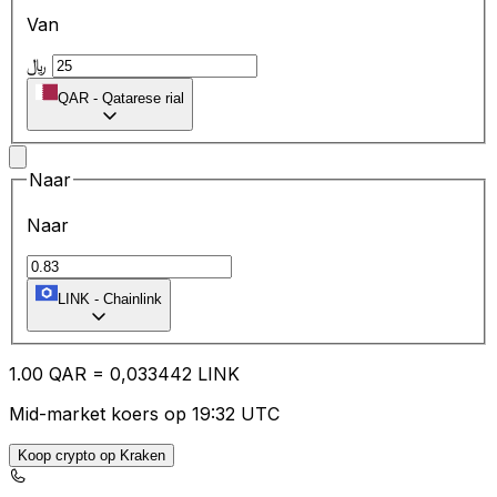
Van
﷼
QAR
-
Qatarese rial
Naar
Naar
LINK
-
Chainlink
1.00
QAR
=
0,
033442
LINK
Mid-market koers op 19:32 UTC
Koop crypto op Kraken