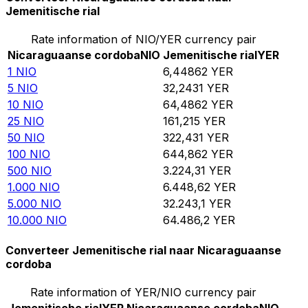
Jemenitische rial
Rate information of NIO/YER currency pair
Nicaraguaanse cordoba
NIO
Jemenitische rial
YER
1
NIO
6,44862
YER
5
NIO
32,2431
YER
10
NIO
64,4862
YER
25
NIO
161,215
YER
50
NIO
322,431
YER
100
NIO
644,862
YER
500
NIO
3.224,31
YER
1.000
NIO
6.448,62
YER
5.000
NIO
32.243,1
YER
10.000
NIO
64.486,2
YER
Converteer Jemenitische rial naar Nicaraguaanse
cordoba
Rate information of YER/NIO currency pair