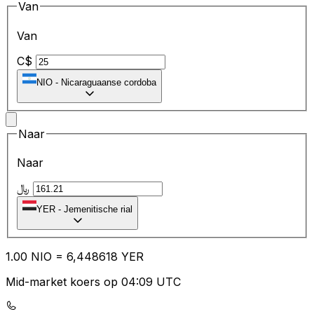
Van
Van
C$
NIO
-
Nicaraguaanse cordoba
Naar
Naar
﷼
YER
-
Jemenitische rial
1.00
NIO
=
6,
448618
YER
Mid-market koers op 04:09 UTC