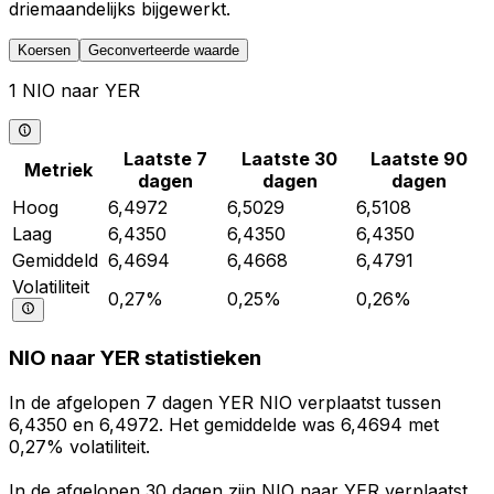
driemaandelijks bijgewerkt.
Koersen
Geconverteerde waarde
1 NIO naar YER
Laatste 7
Laatste 30
Laatste 90
Metriek
dagen
dagen
dagen
Hoog
6,4972
6,5029
6,5108
Laag
6,4350
6,4350
6,4350
Gemiddeld
6,4694
6,4668
6,4791
Volatiliteit
0,27%
0,25%
0,26%
NIO naar YER statistieken
In de afgelopen 7 dagen YER NIO verplaatst tussen
6,4350 en 6,4972. Het gemiddelde was 6,4694 met
0,27% volatiliteit.
In de afgelopen 30 dagen zijn NIO naar YER verplaatst