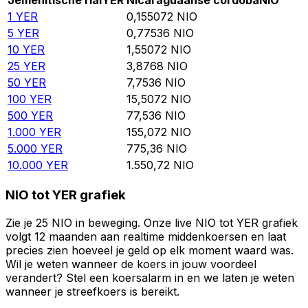
Jemenitische rial
YER
Nicaraguaanse cordoba
NIO
1
YER
0,155072
NIO
5
YER
0,77536
NIO
10
YER
1,55072
NIO
25
YER
3,8768
NIO
50
YER
7,7536
NIO
100
YER
15,5072
NIO
500
YER
77,536
NIO
1.000
YER
155,072
NIO
5.000
YER
775,36
NIO
10.000
YER
1.550,72
NIO
NIO tot YER grafiek
Zie je 25 NIO in beweging. Onze live NIO tot YER grafiek
volgt 12 maanden aan realtime middenkoersen en laat
precies zien hoeveel je geld op elk moment waard was.
Wil je weten wanneer de koers in jouw voordeel
verandert? Stel een koersalarm in en we laten je weten
wanneer je streefkoers is bereikt.