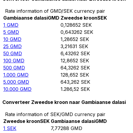
Rate information of GMD/SEK currency pair
Gambiaanse dalasi
GMD
Zweedse kroon
SEK
1
GMD
0,128652
SEK
5
GMD
0,643262
SEK
10
GMD
1,28652
SEK
25
GMD
3,21631
SEK
50
GMD
6,43262
SEK
100
GMD
12,8652
SEK
500
GMD
64,3262
SEK
1.000
GMD
128,652
SEK
5.000
GMD
643,262
SEK
10.000
GMD
1.286,52
SEK
Converteer Zweedse kroon naar Gambiaanse dalasi
Rate information of SEK/GMD currency pair
Zweedse kroon
SEK
Gambiaanse dalasi
GMD
1
SEK
7,77288
GMD