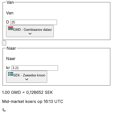
Van
Van
D
GMD
-
Gambiaanse dalasi
Naar
Naar
kr
SEK
-
Zweedse kroon
1.00
GMD
=
0,
128652
SEK
Mid-market koers op 16:13 UTC