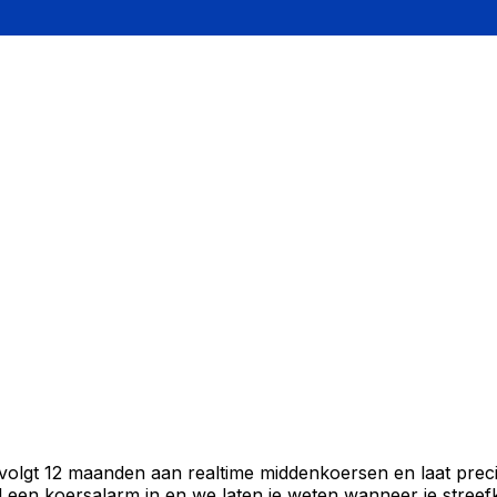
 volgt 12 maanden aan realtime middenkoersen en laat preci
een koersalarm in en we laten je weten wanneer je streefko