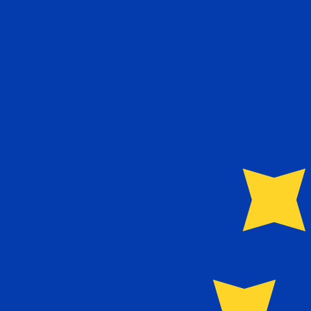
€
EUR
-
Euro
1.00
CYP
=
1,
708601
EUR
Mid-market koers op 12:24 UTC
Praat vandaag met een valuta-expert.
Wij kunnen concurr
Gesprek plannen
Wij gebruiken de midmarket koers voor onze Converter. D
bekijken
Wist je dat je met Xe geld naar het buitenland kunt sturen
Meld je vandaag aan