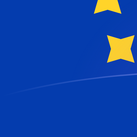
CYP naar EUR wisselkoersen vandaa
Converteer Cypriotische pond naar Euro
Rate information of CYP/EUR
currency pair
Cypriotische pond
CYP
Euro
EUR
1
CYP
1,7086
EUR
5
CYP
8,54301
EUR
10
CYP
17,086
EUR
25
CYP
42,715
EUR
50
CYP
85,4301
EUR
100
CYP
170,86
EUR
500
CYP
854,301
EUR
1.000
CYP
1.708,6
EUR
5.000
CYP
8.543,01
EUR
10.000
CYP
17.086
EUR