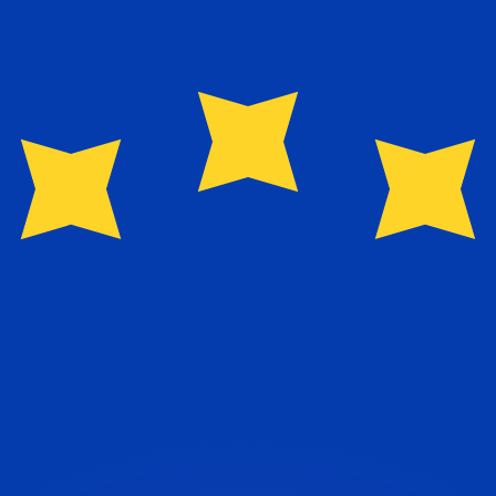
erende koersen overtreffen.
it is alleen ter informatie. U ontvangt deze koers niet bij
?