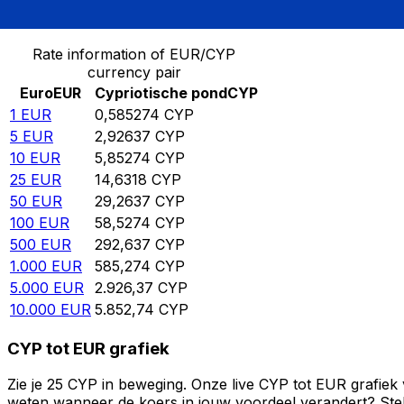
Converteer Euro naar Cypriotische pond
Rate information of EUR/CYP
currency pair
Euro
EUR
Cypriotische pond
CYP
1
EUR
0,585274
CYP
5
EUR
2,92637
CYP
10
EUR
5,85274
CYP
25
EUR
14,6318
CYP
50
EUR
29,2637
CYP
100
EUR
58,5274
CYP
500
EUR
292,637
CYP
1.000
EUR
585,274
CYP
5.000
EUR
2.926,37
CYP
10.000
EUR
5.852,74
CYP
CYP tot EUR grafiek
Zie je 25 CYP in beweging. Onze live CYP tot EUR grafiek
weten wanneer de koers in jouw voordeel verandert? Stel 