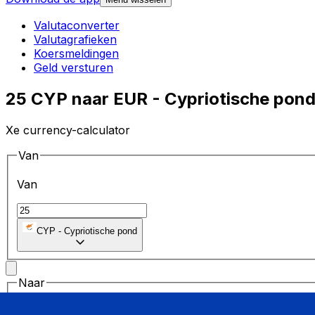
Valutaconverter
Valutagrafieken
Koersmeldingen
Geld versturen
25 CYP naar EUR - Cypriotische pond
Xe currency-calculator
Van
Van
CYP
-
Cypriotische pond
Naar
Naar