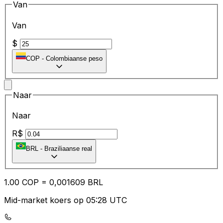
Van
Van
$
COP
-
Colombiaanse peso
Naar
Naar
R$
BRL
-
Braziliaanse real
1.00
COP
=
0,
001609
BRL
Mid-market koers op 05:28 UTC