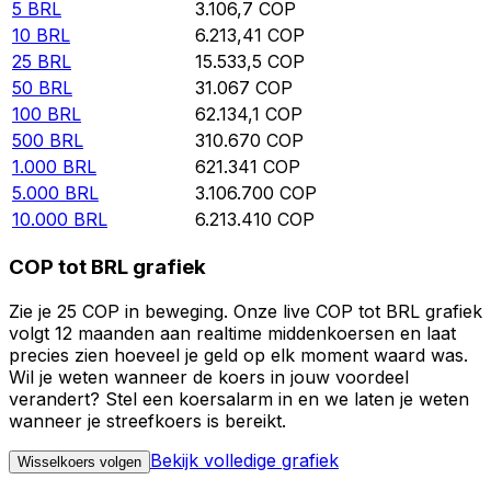
5
BRL
3.106,7
COP
10
BRL
6.213,41
COP
25
BRL
15.533,5
COP
50
BRL
31.067
COP
100
BRL
62.134,1
COP
500
BRL
310.670
COP
1.000
BRL
621.341
COP
5.000
BRL
3.106.700
COP
10.000
BRL
6.213.410
COP
COP tot BRL grafiek
Zie je 25 COP in beweging. Onze live COP tot BRL grafiek
volgt 12 maanden aan realtime middenkoersen en laat
precies zien hoeveel je geld op elk moment waard was.
Wil je weten wanneer de koers in jouw voordeel
verandert? Stel een koersalarm in en we laten je weten
wanneer je streefkoers is bereikt.
Bekijk volledige grafiek
Wisselkoers volgen