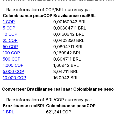
Rate information of COP/BRL currency pair
Colombiaanse peso
COP
Braziliaanse real
BRL
1
COP
0,00160942
BRL
5
COP
0,00804711
BRL
10
COP
0,0160942
BRL
25
COP
0,0402356
BRL
50
COP
0,0804711
BRL
100
COP
0,160942
BRL
500
COP
0,804711
BRL
1.000
COP
1,60942
BRL
5.000
COP
8,04711
BRL
10.000
COP
16,0942
BRL
Converteer Braziliaanse real naar Colombiaanse peso
Rate information of BRL/COP currency pair
Braziliaanse real
BRL
Colombiaanse peso
COP
1
BRL
621,341
COP