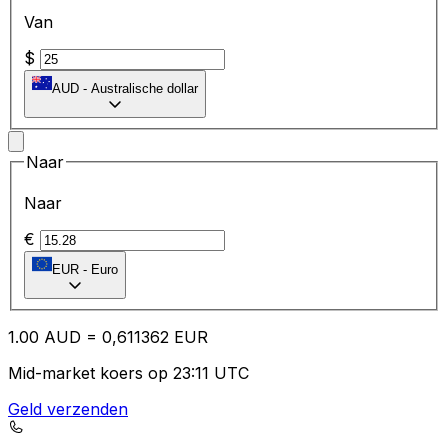
Van
$
AUD
-
Australische dollar
Naar
Naar
€
EUR
-
Euro
1.00
AUD
=
0,
611362
EUR
Mid-market koers op 23:11 UTC
Geld verzenden