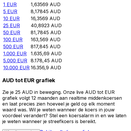
1
EUR
1,63569
AUD
5
EUR
8,17845
AUD
10
EUR
16,3569
AUD
25
EUR
40,8923
AUD
50
EUR
81,7845
AUD
100
EUR
163,569
AUD
500
EUR
817,845
AUD
1.000
EUR
1.635,69
AUD
5.000
EUR
8.178,45
AUD
10.000
EUR
16.356,9
AUD
AUD tot EUR grafiek
Zie je 25 AUD in beweging. Onze live AUD tot EUR
grafiek volgt 12 maanden aan realtime middenkoersen
en laat precies zien hoeveel je geld op elk moment
waard was. Wil je weten wanneer de koers in jouw
voordeel verandert? Stel een koersalarm in en we laten
je weten wanneer je streefkoers is bereikt.