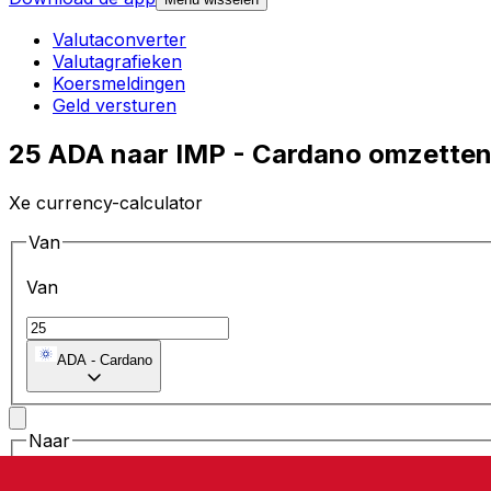
Valutaconverter
Valutagrafieken
Koersmeldingen
Geld versturen
25 ADA naar IMP - Cardano omzette
Xe currency-calculator
Van
Van
ADA
-
Cardano
Naar
Naar