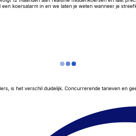
 volgt 12 maanden aan realtime middenkoersen en laat preci
een koersalarm in en we laten je weten wanneer je streefko
ers, is het verschil duidelijk. Concurrerende tarieven en 