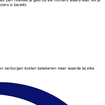
es zien hoeveel je geld op elk moment waard was. Wil je
ers is bereikt.
geen verborgen kosten betekenen meer waarde bij elke