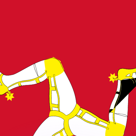
erende koersen overtreffen.
it is alleen ter informatie. U ontvangt deze koers niet bij
?