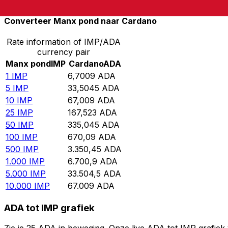
Converteer Manx pond naar Cardano
Rate information of IMP/ADA
currency pair
Manx pond
IMP
Cardano
ADA
1
IMP
6,7009
ADA
5
IMP
33,5045
ADA
10
IMP
67,009
ADA
25
IMP
167,523
ADA
50
IMP
335,045
ADA
100
IMP
670,09
ADA
500
IMP
3.350,45
ADA
1.000
IMP
6.700,9
ADA
5.000
IMP
33.504,5
ADA
10.000
IMP
67.009
ADA
ADA tot IMP grafiek