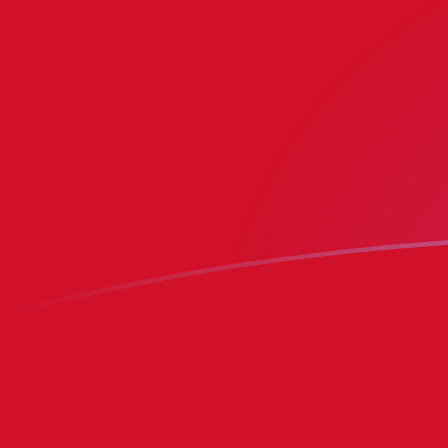
ADA naar IMP wisselkoersen vandaag
Converteer Cardano naar Manx pond
Rate information of ADA/IMP
currency pair
Cardano
ADA
Manx pond
IMP
1
ADA
0,149234
IMP
5
ADA
0,746168
IMP
10
ADA
1,49234
IMP
25
ADA
3,73084
IMP
50
ADA
7,46168
IMP
100
ADA
14,9234
IMP
500
ADA
74,6168
IMP
1.000
ADA
149,234
IMP
5.000
ADA
746,168
IMP
10.000
ADA
1.492,34
IMP