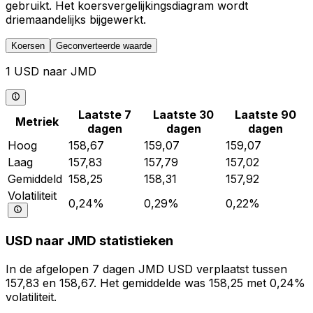
gebruikt. Het koersvergelijkingsdiagram wordt
driemaandelijks bijgewerkt.
Koersen
Geconverteerde waarde
1 USD naar JMD
Laatste 7
Laatste 30
Laatste 90
Metriek
dagen
dagen
dagen
Hoog
158,67
159,07
159,07
Laag
157,83
157,79
157,02
Gemiddeld
158,25
158,31
157,92
Volatiliteit
0,24%
0,29%
0,22%
USD naar JMD statistieken
In de afgelopen 7 dagen JMD USD verplaatst tussen
157,83 en 158,67. Het gemiddelde was 158,25 met 0,24%
volatiliteit.