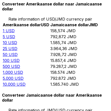
Converteer Amerikaanse dollar naar Jamaicaanse
dollar
Rate information of USD/JMD currency pair
Amerikaanse dollar
USD
Jamaicaanse dollar
JMD
1
USD
158,574
JMD
5
USD
792,872
JMD
10
USD
1.585,74
JMD
25
USD
3.964,36
JMD
50
USD
7.928,72
JMD
100
USD
15.857,4
JMD
500
USD
79.287,2
JMD
1.000
USD
158.574
JMD
5.000
USD
792.872
JMD
10.000
USD
1.585.740
JMD
Converteer Jamaicaanse dollar naar Amerikaanse
dollar
Rate information of JMD/USD currency pair