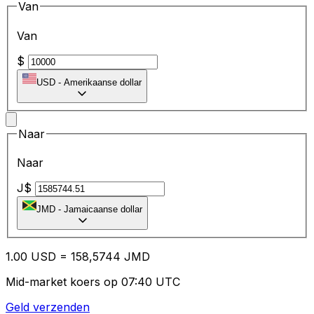
Van
Van
$
USD
-
Amerikaanse dollar
Naar
Naar
J$
JMD
-
Jamaicaanse dollar
1.00
USD
=
15
8,5744
JMD
Mid-market koers op 07:40 UTC
Geld verzenden