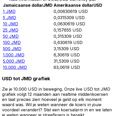
Jamaicaanse dollar
JMD
Amerikaanse dollar
USD
1
JMD
0,00630619
USD
5
JMD
0,0315309
USD
10
JMD
0,0630619
USD
25
JMD
0,157655
USD
50
JMD
0,315309
USD
100
JMD
0,630619
USD
500
JMD
3,15309
USD
1.000
JMD
6,30619
USD
5.000
JMD
31,5309
USD
10.000
JMD
63,0619
USD
USD tot JMD grafiek
Zie je 10.000 USD in beweging. Onze live USD tot JMD
grafiek volgt 12 maanden aan realtime middenkoersen
en laat precies zien hoeveel je geld op elk moment
waard was. Wil je weten wanneer de koers in jouw
voordeel verandert? Stel een koersalarm in en we laten
je weten wanneer je streefkoers is bereikt.