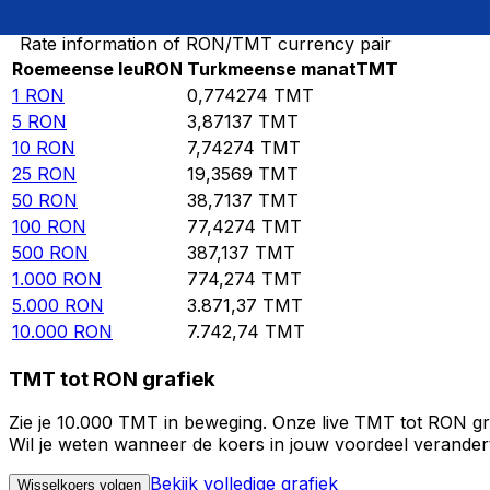
Rate information of RON/TMT currency pair
Roemeense leu
RON
Turkmeense manat
TMT
1
RON
0,774274
TMT
5
RON
3,87137
TMT
10
RON
7,74274
TMT
25
RON
19,3569
TMT
50
RON
38,7137
TMT
100
RON
77,4274
TMT
500
RON
387,137
TMT
1.000
RON
774,274
TMT
5.000
RON
3.871,37
TMT
10.000
RON
7.742,74
TMT
TMT tot RON grafiek
Zie je 10.000 TMT in beweging. Onze live TMT tot RON gr
Wil je weten wanneer de koers in jouw voordeel verandert?
Bekijk volledige grafiek
Wisselkoers volgen