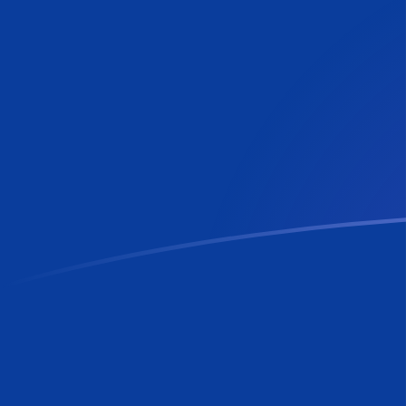
TMT naar RON wisselkoersen vandaa
Converteer Turkmeense manat naar Roemeense leu
Rate information of TMT/RON currency pair
Turkmeense manat
TMT
Roemeense leu
RON
1
TMT
1,29153
RON
5
TMT
6,45766
RON
10
TMT
12,9153
RON
25
TMT
32,2883
RON
50
TMT
64,5766
RON
100
TMT
129,153
RON
500
TMT
645,766
RON
1.000
TMT
1.291,53
RON
5.000
TMT
6.457,66
RON
10.000
TMT
12.915,3
RON
Converteer Roemeense leu naar Turkmeense manat