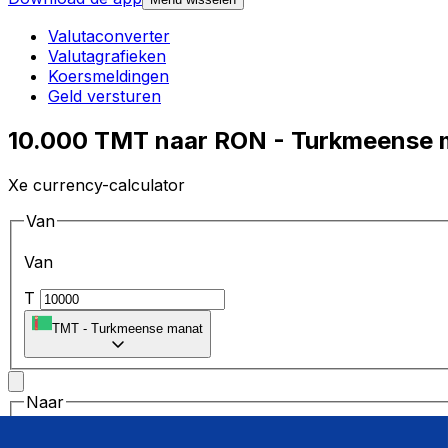
Valutaconverter
Valutagrafieken
Koersmeldingen
Geld versturen
10.000 TMT naar RON - Turkmeense 
Xe currency-calculator
Van
Van
T
TMT
-
Turkmeense manat
Naar
Naar