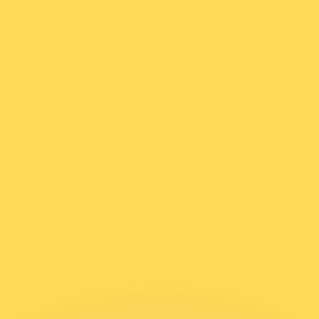
erende koersen overtreffen.
it is alleen ter informatie. U ontvangt deze koers niet bij
?