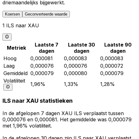
driemaandelijks bijgewerkt.
Koersen
Geconverteerde waarde
1 ILS naar XAU
Laatste 7
Laatste 30
Laatste 90
Metriek
dagen
dagen
dagen
Hoog
0,000081
0,000083
0,000083
Laag
0,000076
0,000076
0,000072
Gemiddeld
0,000079
0,000080
0,000079
Volatiliteit
1,96%
1,33%
1,28%
ILS naar XAU statistieken
In de afgelopen 7 dagen XAU ILS verplaatst tussen
0,000076 en 0,000081. Het gemiddelde was 0,000079
met 1,96% volatiliteit.
In de afgelopen 30 dagen zijn ILS naar XAU verplaatst