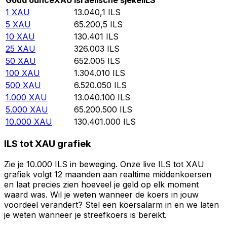
Goud ounce
XAU
Israëlische sjekel
ILS
1
XAU
13.040,1
ILS
5
XAU
65.200,5
ILS
10
XAU
130.401
ILS
25
XAU
326.003
ILS
50
XAU
652.005
ILS
100
XAU
1.304.010
ILS
500
XAU
6.520.050
ILS
1.000
XAU
13.040.100
ILS
5.000
XAU
65.200.500
ILS
10.000
XAU
130.401.000
ILS
ILS tot XAU grafiek
Zie je 10.000 ILS in beweging. Onze live ILS tot XAU
grafiek volgt 12 maanden aan realtime middenkoersen
en laat precies zien hoeveel je geld op elk moment
waard was. Wil je weten wanneer de koers in jouw
voordeel verandert? Stel een koersalarm in en we laten
je weten wanneer je streefkoers is bereikt.