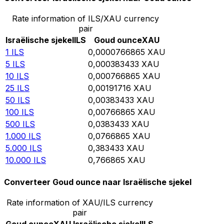
Rate information of ILS/XAU currency
pair
Israëlische sjekel
ILS
Goud ounce
XAU
1
ILS
0,0000766865
XAU
5
ILS
0,000383433
XAU
10
ILS
0,000766865
XAU
25
ILS
0,00191716
XAU
50
ILS
0,00383433
XAU
100
ILS
0,00766865
XAU
500
ILS
0,0383433
XAU
1.000
ILS
0,0766865
XAU
5.000
ILS
0,383433
XAU
10.000
ILS
0,766865
XAU
Converteer Goud ounce naar Israëlische sjekel
Rate information of XAU/ILS currency
pair