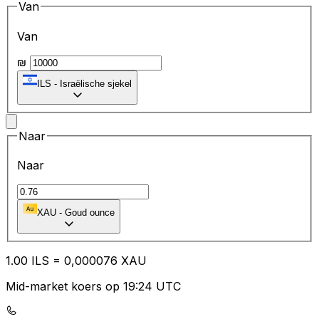
Van
Van
₪
ILS
-
Israëlische sjekel
Naar
Naar
XAU
-
Goud ounce
1.00
ILS
=
0,
000076
XAU
Mid-market koers op 19:24 UTC