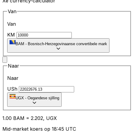
Xe currency-calculator
Van
Van
KM
BAM
-
Bosnisch-Herzegovinaanse convertibele mark
Naar
Naar
USh
UGX
-
Oegandese sjilling
1.00
BAM
=
2.20
2,
UGX
Mid-market koers op 18:45 UTC