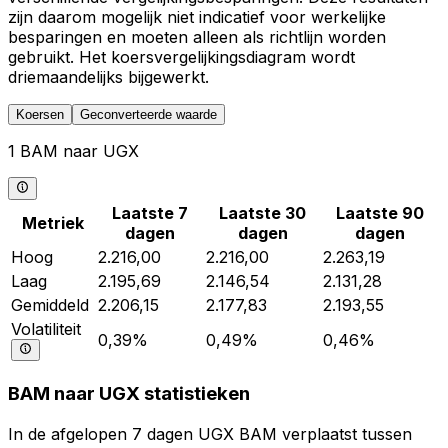
zijn daarom mogelijk niet indicatief voor werkelijke
besparingen en moeten alleen als richtlijn worden
gebruikt. Het koersvergelijkingsdiagram wordt
driemaandelijks bijgewerkt.
Koersen
Geconverteerde waarde
1 BAM naar UGX
Laatste 7
Laatste 30
Laatste 90
Metriek
dagen
dagen
dagen
Hoog
2.216,00
2.216,00
2.263,19
Laag
2.195,69
2.146,54
2.131,28
Gemiddeld
2.206,15
2.177,83
2.193,55
Volatiliteit
0,39%
0,49%
0,46%
BAM naar UGX statistieken
In de afgelopen 7 dagen UGX BAM verplaatst tussen