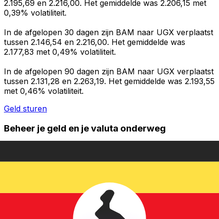
2.195,69 en 2.216,00. Het gemiddelde was 2.206,15 met
0,39% volatiliteit.
In de afgelopen 30 dagen zijn BAM naar UGX verplaatst
tussen 2.146,54 en 2.216,00. Het gemiddelde was
2.177,83 met 0,49% volatiliteit.
In de afgelopen 90 dagen zijn BAM naar UGX verplaatst
tussen 2.131,28 en 2.263,19. Het gemiddelde was 2.193,55
met 0,46% volatiliteit.
Geld sturen
Beheer je geld en je valuta onderweg
De Xe-app heeft alles wat je nodig hebt voor wereldwijde
geldtransfers en valutabeheer. Wissel valuta's om, stel
koerswaarschuwingen in en maak geld over naar het
buitenland zonder verborgen kosten. Download
vandaag nog!