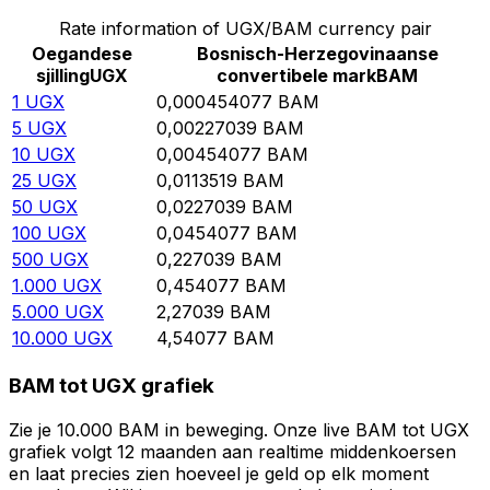
Rate information of UGX/BAM currency pair
Oegandese
Bosnisch-Herzegovinaanse
sjilling
UGX
convertibele mark
BAM
1
UGX
0,000454077
BAM
5
UGX
0,00227039
BAM
10
UGX
0,00454077
BAM
25
UGX
0,0113519
BAM
50
UGX
0,0227039
BAM
100
UGX
0,0454077
BAM
500
UGX
0,227039
BAM
1.000
UGX
0,454077
BAM
5.000
UGX
2,27039
BAM
10.000
UGX
4,54077
BAM
BAM tot UGX grafiek
Zie je 10.000 BAM in beweging. Onze live BAM tot UGX
grafiek volgt 12 maanden aan realtime middenkoersen
en laat precies zien hoeveel je geld op elk moment