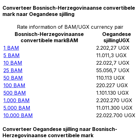
Converteer Bosnisch-Herzegovinaanse convertibele
mark naar Oegandese sjilling
Rate information of BAM/UGX currency pair
Bosnisch-Herzegovinaanse
Oegandese
convertibele mark
BAM
sjilling
UGX
1
BAM
2.202,27
UGX
5
BAM
11.011,3
UGX
10
BAM
22.022,7
UGX
25
BAM
55.056,7
UGX
50
BAM
110.113
UGX
100
BAM
220.227
UGX
500
BAM
1.101.130
UGX
1.000
BAM
2.202.270
UGX
5.000
BAM
11.011.300
UGX
10.000
BAM
22.022.700
UGX
Converteer Oegandese sjilling naar Bosnisch-
Herzegovinaanse convertibele mark